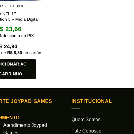
ES / FUTEBOL
 NFL 17 –
tion 3 – Mídia Digital
$
23,66
 desconto no PIX
$
24,90
x de
R$
8,80
no cartão
ICIONAR AO
CARRINHO
RTE JOYPAD GAMES
INSTITUCIONAL
DIMENTO
Quem Somos
Atendimento Joypad
Fale Conosco
Games