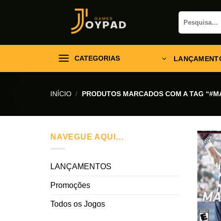
Skip
Pesquisar
to
por:
content
CATEGORIAS
LANÇAMENT
INÍCIO
/
PRODUTOS MARCADOS COM A TAG “#M
NAVEGUE AQUI…
LANÇAMENTOS
Promoções
Todos os Jogos