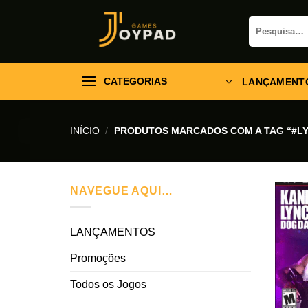
Skip
Pesquisar
to
por:
content
CATEGORIAS
LANÇAMENT
INÍCIO
/
PRODUTOS MARCADOS COM A TAG “#L
NAVEGUE AQUI…
LANÇAMENTOS
Promoções
Todos os Jogos