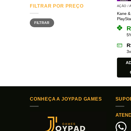
FILTRAR POR PREÇO
AÇÃO /
Kane &
PlaySta
Preço
Preço
FILTRAR
mínimo
máximo
R
5%
R
3
AD
CONHEÇA A JOYPAD GAMES
SUPO
ATEN