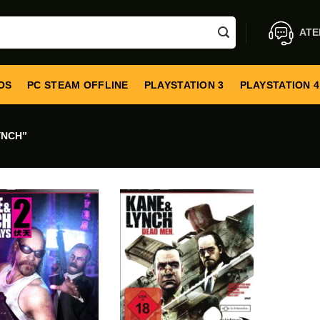
ATE
OS
PC STEAM OFFLINE
PLAYSTATION 3
PLAYSTATION 4
YNCH”