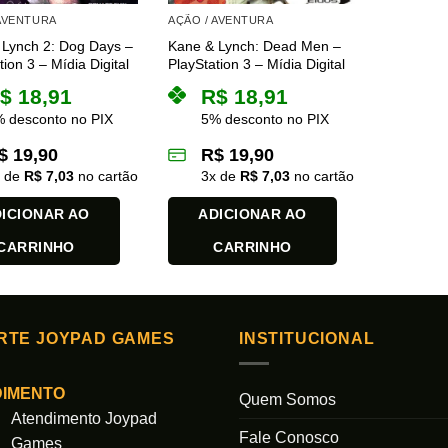
 AVENTURA
AÇÃO / AVENTURA
 Lynch 2: Dog Days –
Kane & Lynch: Dead Men –
tion 3 – Mídia Digital
PlayStation 3 – Mídia Digital
$
18,91
R$
18,91
 desconto no PIX
5% desconto no PIX
$
19,90
R$
19,90
x de
R$
7,03
no cartão
3
x de
R$
7,03
no cartão
ICIONAR AO
ADICIONAR AO
CARRINHO
CARRINHO
RTE JOYPAD GAMES
INSTITUCIONAL
DIMENTO
Quem Somos
Atendimento Joypad
Fale Conosco
Games