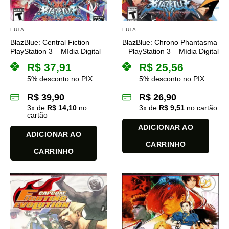
LUTA
LUTA
BlazBlue: Central Fiction –
BlazBlue: Chrono Phantasma
PlayStation 3 – Mídia Digital
– PlayStation 3 – Mídia Digital
R$
37,91
R$
25,56
5% desconto no PIX
5% desconto no PIX
R$
39,90
R$
26,90
3
x de
R$
14,10
no
3
x de
R$
9,51
no cartão
cartão
ADICIONAR AO
ADICIONAR AO
CARRINHO
CARRINHO