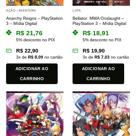
AÇÃO / AVENTURA
LUTA
Anarchy Reigns – PlayStation
Bellator: MMA Onslaught –
3 – Mídia Digital
PlayStation 3 – Mídia Digital
R$
21,76
R$
18,91
5% desconto no PIX
5% desconto no PIX
R$
22,90
R$
19,90
3
x de
R$
8,09
no cartão
3
x de
R$
7,03
no cartão
ADICIONAR AO
ADICIONAR AO
CARRINHO
CARRINHO