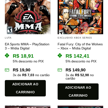
LUTA
EXCLUSIVO XBOX SERIES
EA Sports MMA – PlayStation
Fatal Fury: City of the Wolves
3 – Mídia Digital
– Xbox – Mídia Digital
R$
18,91
R$
142,41
5% desconto no PIX
5% desconto no PIX
R$
19,90
R$
149,90
3
x de
R$
7,03
no cartão
3
x de
R$
52,98
no
cartão
ADICIONAR AO
ADICIONAR AO
CARRINHO
CARRINHO