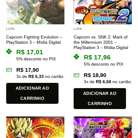
LUTA
LUTA
Capcom Fighting Evolution –
Capcom vs. SNK 2: Mark of
PlayStation 3 – Mídia Digital
the Millennium 2001 –
PlayStation 3 – Mídia Digital
R$
17,01
R$
17,96
5% desconto no PIX
5% desconto no PIX
R$
17,90
R$
18,90
3
x de
R$
6,33
no cartão
3
x de
R$
6,68
no cartão
ADICIONAR AO
ADICIONAR AO
CARRINHO
CARRINHO