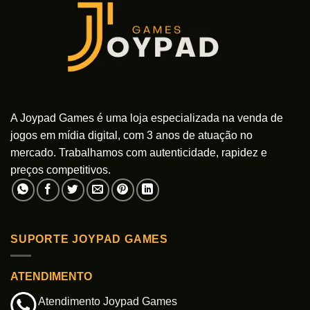
podem
ser
escolhidas
na
página
do
produto
A Joypad Games é uma loja especializada na venda de
jogos em mídia digital, com 3 anos de atuação no
mercado. Trabalhamos com autenticidade, rapidez e
preços competitivos.
SUPORTE JOYPAD GAMES
ATENDIMENTO
Atendimento Joypad Games