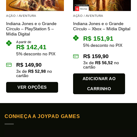
AÇÃO / AVENTURA
AÇÃO / AVENTURA
Indiana Jones e o Grande
Indiana Jones e o Grande
Círculo – PlayStation 5 –
Círculo – Xbox – Mídia Digital
Mídia Digital
R$
151,91
A partir de
5% desconto no PIX
R$
142,41
5% desconto no PIX
R$
159,90
3
x de
R$
56,52
no
R$
149,90
cartão
3
x de
R$
52,98
no
cartão
ADICIONAR AO
VER OPÇÕES
CARRINHO
Este
produto
tem
várias
CONHEÇA A JOYPAD GAMES
variantes.
As
opções