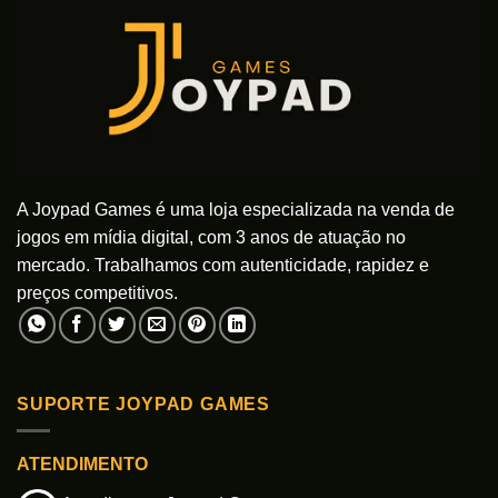
opções
opções
podem
podem
ser
ser
escolhidas
escolhidas
na
na
página
página
do
do
produto
produto
A Joypad Games é uma loja especializada na venda de
jogos em mídia digital, com 3 anos de atuação no
mercado. Trabalhamos com autenticidade, rapidez e
preços competitivos.
SUPORTE JOYPAD GAMES
ATENDIMENTO