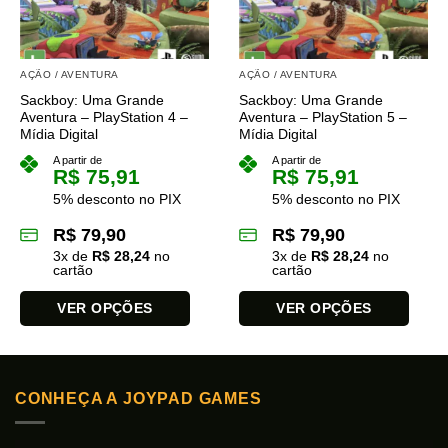
AÇÃO / AVENTURA
AÇÃO / AVENTURA
Sackboy: Uma Grande
Sackboy: Uma Grande
Aventura – PlayStation 4 –
Aventura – PlayStation 5 –
Mídia Digital
Mídia Digital
A partir de
A partir de
R$
75,91
R$
75,91
5% desconto no PIX
5% desconto no PIX
R$
79,90
R$
79,90
3
x de
R$
28,24
no
3
x de
R$
28,24
no
cartão
cartão
VER OPÇÕES
VER OPÇÕES
Este
Este
produto
produto
tem
tem
CONHEÇA A JOYPAD GAMES
várias
várias
variantes.
variantes.
As
As