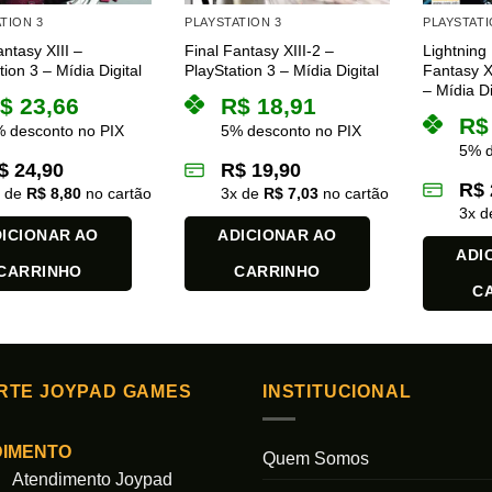
TION 3
PLAYSTATION 3
PLAYSTATI
antasy XIII –
Final Fantasy XIII-2 –
Lightning
tion 3 – Mídia Digital
PlayStation 3 – Mídia Digital
Fantasy XI
– Mídia Di
$
23,66
R$
18,91
R$
 desconto no PIX
5% desconto no PIX
5% d
$
24,90
R$
19,90
R$
x de
R$
8,80
no cartão
3
x de
R$
7,03
no cartão
3
x 
ICIONAR AO
ADICIONAR AO
ADI
CARRINHO
CARRINHO
C
RTE JOYPAD GAMES
INSTITUCIONAL
DIMENTO
Quem Somos
Atendimento Joypad