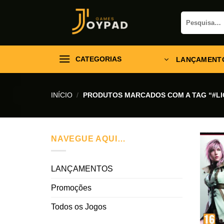
Skip
Pesquisar
to
por:
content
CATEGORIAS
LANÇAMENT
INÍCIO
/
PRODUTOS MARCADOS COM A TAG “#LI
NAVEGUE AQUI…
LANÇAMENTOS
Promoções
Todos os Jogos