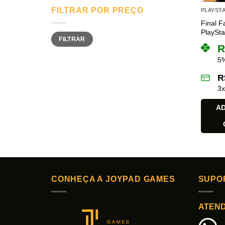
FILTRAR POR PREÇO
PLAYSTA
Final F
PlaySta
Preço
Preço
FILTRAR
mínimo
máximo
R
5%
R
3
AD
CONHEÇA A JOYPAD GAMES
SUPO
ATEN