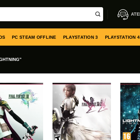
ATE
OS
PC STEAM OFFLINE
PLAYSTATION 3
PLAYSTATION 4
GHTNING”