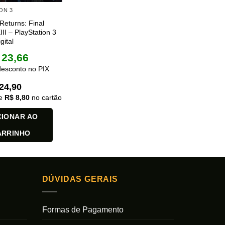
ON 3
 Returns: Final
II – PlayStation 3
gital
23,66
esconto no PIX
24,90
de
R$
8,80
no cartão
CIONAR AO
ARRINHO
DÚVIDAS GERAIS
Formas de Pagamento