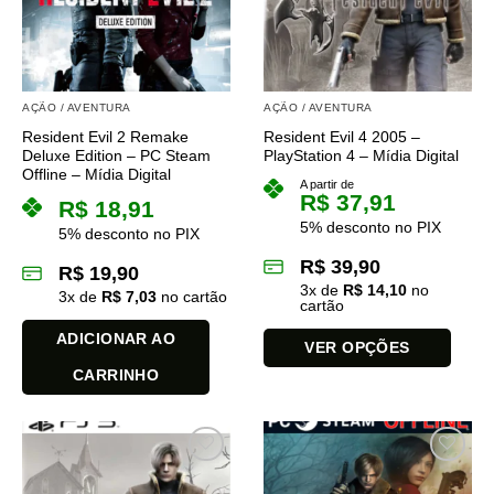
opções
opções
podem
podem
ser
ser
escolhidas
escolhidas
na
na
AÇÃO / AVENTURA
AÇÃO / AVENTURA
página
página
Resident Evil 2 Remake
Resident Evil 4 2005 –
do
do
Deluxe Edition – PC Steam
PlayStation 4 – Mídia Digital
produto
produto
Offline – Mídia Digital
A partir de
R$
37,91
R$
18,91
5% desconto no PIX
5% desconto no PIX
R$
39,90
R$
19,90
3
x de
R$
14,10
no
3
x de
R$
7,03
no cartão
cartão
ADICIONAR AO
VER OPÇÕES
CARRINHO
Este
produto
tem
várias
variantes.
As