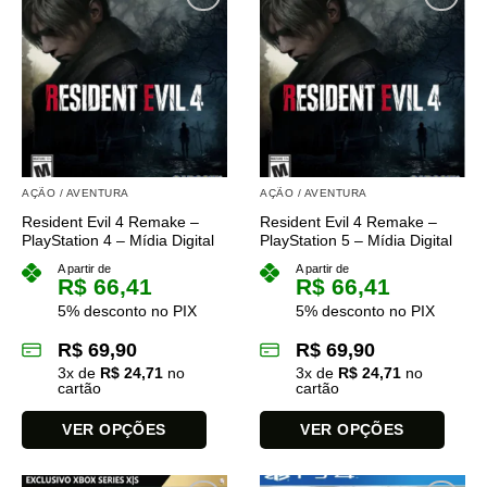
variantes.
As
opções
podem
ser
escolhidas
na
página
AÇÃO / AVENTURA
AÇÃO / AVENTURA
do
Resident Evil 4 Remake –
Resident Evil 4 Remake –
produto
PlayStation 4 – Mídia Digital
PlayStation 5 – Mídia Digital
A partir de
A partir de
R$
66,41
R$
66,41
5% desconto no PIX
5% desconto no PIX
R$
69,90
R$
69,90
3
x de
R$
24,71
no
3
x de
R$
24,71
no
cartão
cartão
VER OPÇÕES
VER OPÇÕES
Este
Este
produto
produto