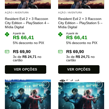
AÇÃO / AVENTURA
AÇÃO / AVENTURA
Resident Evil 2 + 3 Raccoon
Resident Evil 2 + 3 Raccoon
City Edition – PlayStation 4 –
City Edition – PlayStation 5 –
Mídia Digital
Mídia Digital
A partir de
A partir de
R$
66,41
R$
66,41
5% desconto no PIX
5% desconto no PIX
R$
69,90
R$
69,90
3
x de
R$
24,71
no
3
x de
R$
24,71
no
cartão
cartão
VER OPÇÕES
VER OPÇÕES
Este
Este
produto
produto
tem
tem
várias
várias
variantes.
variantes.
As
As
opções
opções