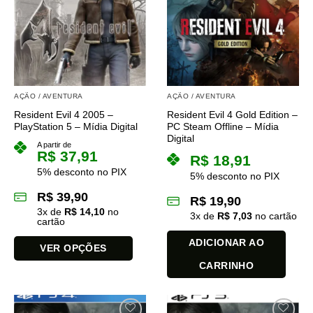
opções
podem
ser
escolhidas
na
página
AÇÃO / AVENTURA
AÇÃO / AVENTURA
do
Resident Evil 4 2005 –
Resident Evil 4 Gold Edition –
produto
PlayStation 5 – Mídia Digital
PC Steam Offline – Mídia
Digital
A partir de
R$
37,91
R$
18,91
5% desconto no PIX
5% desconto no PIX
R$
39,90
R$
19,90
3
x de
R$
14,10
no
3
x de
R$
7,03
no cartão
cartão
ADICIONAR AO
VER OPÇÕES
CARRINHO
Este
produto
tem
várias