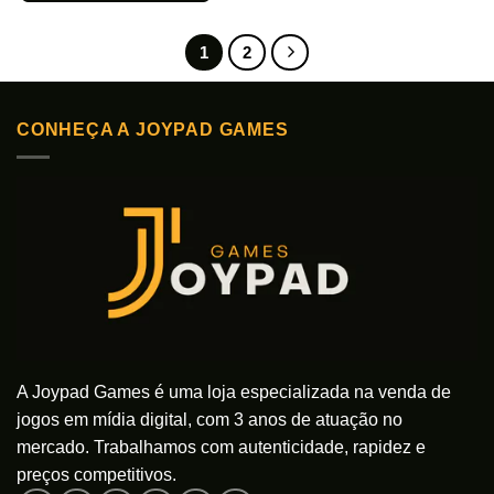
produto
tem
1
2
várias
variantes.
As
opções
CONHEÇA A JOYPAD GAMES
podem
ser
escolhidas
na
página
do
produto
A Joypad Games é uma loja especializada na venda de
jogos em mídia digital, com 3 anos de atuação no
mercado. Trabalhamos com autenticidade, rapidez e
preços competitivos.