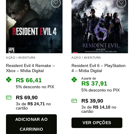
tem
tem
várias
várias
variantes.
variantes.
As
As
opções
opções
podem
podem
ser
ser
escolhidas
escolhidas
na
na
AÇÃO / AVENTURA
AÇÃO / AVENTURA
página
página
Resident Evil 4 Remake –
Resident Evil 6 – PlayStation
do
do
Xbox – Mídia Digital
4 – Mídia Digital
produto
produto
R$
66,41
A partir de
R$
37,91
5% desconto no PIX
5% desconto no PIX
R$
69,90
R$
39,90
3
x de
R$
24,71
no
3
x de
R$
14,10
no
cartão
cartão
ADICIONAR AO
VER OPÇÕES
CARRINHO
Este