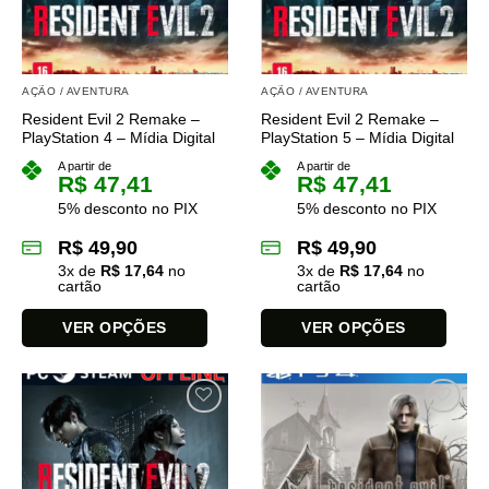
podem
podem
ser
ser
escolhidas
escolhidas
na
na
AÇÃO / AVENTURA
AÇÃO / AVENTURA
página
página
Resident Evil 2 Remake –
Resident Evil 2 Remake –
do
do
PlayStation 4 – Mídia Digital
PlayStation 5 – Mídia Digital
produto
produto
A partir de
A partir de
R$
47,41
R$
47,41
5% desconto no PIX
5% desconto no PIX
R$
49,90
R$
49,90
3
x de
R$
17,64
no
3
x de
R$
17,64
no
cartão
cartão
VER OPÇÕES
VER OPÇÕES
Este
Este
produto
produto
tem
tem
várias
várias
variantes.
variantes.
As
As