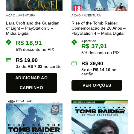
AÇÃO / AVENTURA
AÇÃO / AVENTURA
Lara Croft and the Guardian
Rise of the Tomb Raider:
of Light – PlayStation 3 –
Comemoração de 20 Anos –
Mídia Digital
PlayStation 4 – Mídia Digital
R$
18,91
A partir de
R$
37,91
5% desconto no PIX
5% desconto no PIX
R$
19,90
R$
39,90
3
x de
R$
7,03
no cartão
3
x de
R$
14,10
no
cartão
ADICIONAR AO
VER OPÇÕES
CARRINHO
Este
produto
tem
várias
variantes.
As
opções