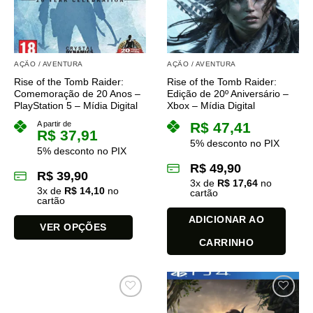
podem
ser
escolhidas
na
AÇÃO / AVENTURA
AÇÃO / AVENTURA
página
do
Rise of the Tomb Raider:
Rise of the Tomb Raider:
Comemoração de 20 Anos –
Edição de 20º Aniversário –
produto
PlayStation 5 – Mídia Digital
Xbox – Mídia Digital
A partir de
R$
47,41
R$
37,91
5% desconto no PIX
5% desconto no PIX
R$
49,90
R$
39,90
3
x de
R$
17,64
no
3
x de
R$
14,10
no
cartão
cartão
ADICIONAR AO
VER OPÇÕES
CARRINHO
Este
produto
tem
várias
variantes.