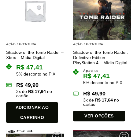
As
opções
podem
ser
escolhidas
na
página
AÇÃO / AVENTURA
AÇÃO / AVENTURA
do
Shadow of the Tomb Raider –
Shadow of the Tomb Raider:
produto
Xbox – Mídia Digital
Definitive Edition –
PlayStation 4 – Mídia Digital
R$
47,41
A partir de
5% desconto no PIX
R$
47,41
5% desconto no PIX
R$
49,90
3
x de
R$
17,64
no
R$
49,90
cartão
3
x de
R$
17,64
no
cartão
ADICIONAR AO
VER OPÇÕES
CARRINHO
Este
produto