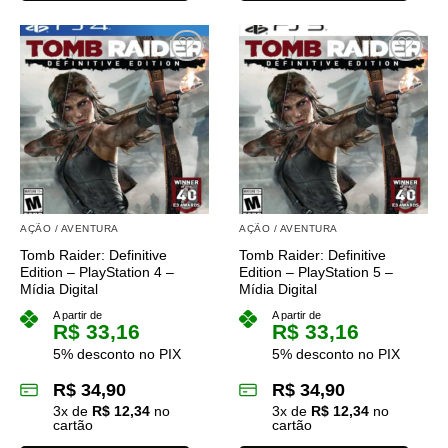
Este
Este
produto
produto
tem
tem
várias
várias
variantes.
variantes.
As
As
opções
opções
podem
podem
ser
ser
escolhidas
escolhidas
na
na
AÇÃO / AVENTURA
AÇÃO / AVENTURA
página
página
Tomb Raider: Definitive
Tomb Raider: Definitive
do
do
Edition – PlayStation 4 –
Edition – PlayStation 5 –
produto
produto
Mídia Digital
Mídia Digital
A partir de
A partir de
R$
33,16
R$
33,16
5% desconto no PIX
5% desconto no PIX
R$
34,90
R$
34,90
3
x de
R$
12,34
no
3
x de
R$
12,34
no
cartão
cartão