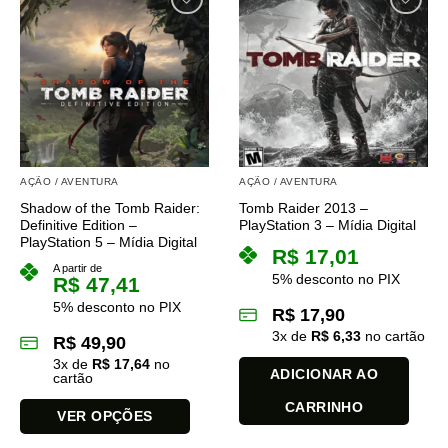
tem
várias
variantes.
As
opções
podem
ser
escolhidas
na
AÇÃO / AVENTURA
AÇÃO / AVENTURA
página
Shadow of the Tomb Raider:
Tomb Raider 2013 –
do
Definitive Edition –
PlayStation 3 – Mídia Digital
produto
PlayStation 5 – Mídia Digital
R$
17,01
A partir de
5% desconto no PIX
R$
47,41
5% desconto no PIX
R$
17,90
3
x de
R$
6,33
no cartão
R$
49,90
3
x de
R$
17,64
no
ADICIONAR AO
cartão
CARRINHO
VER OPÇÕES
Este