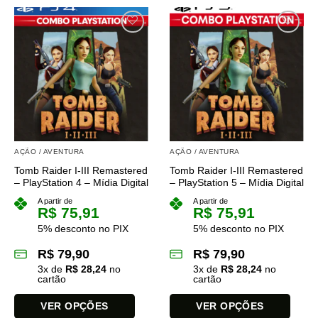
produto
tem
várias
variantes.
As
opções
podem
ser
escolhidas
na
AÇÃO / AVENTURA
AÇÃO / AVENTURA
página
Tomb Raider I-III Remastered
Tomb Raider I-III Remastered
do
– PlayStation 4 – Mídia Digital
– PlayStation 5 – Mídia Digital
produto
A partir de
A partir de
R$
75,91
R$
75,91
5% desconto no PIX
5% desconto no PIX
R$
79,90
R$
79,90
3
x de
R$
28,24
no
3
x de
R$
28,24
no
cartão
cartão
VER OPÇÕES
VER OPÇÕES