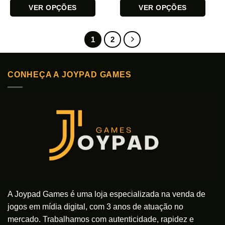
VER OPÇÕES
VER OPÇÕES
Este
Este
produto
produto
1
2
tem
tem
várias
várias
variantes.
variantes.
As
As
CONHEÇA A JOYPAD GAMES
opções
opções
podem
podem
ser
ser
escolhidas
escolhidas
na
na
página
página
do
do
produto
produto
A Joypad Games é uma loja especializada na venda de
jogos em mídia digital, com 3 anos de atuação no
mercado. Trabalhamos com autenticidade, rapidez e