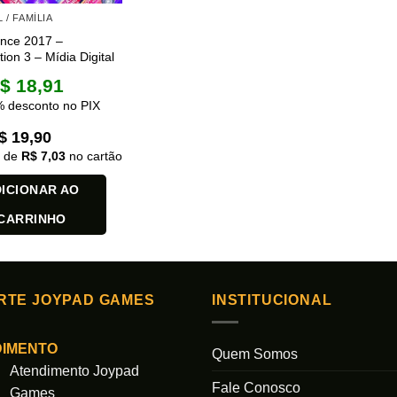
 / FAMÍLIA
ance 2017 –
tion 3 – Mídia Digital
$
18,91
 desconto no PIX
$
19,90
x de
R$
7,03
no cartão
ICIONAR AO
CARRINHO
RTE JOYPAD GAMES
INSTITUCIONAL
DIMENTO
Quem Somos
Atendimento Joypad
Fale Conosco
Games