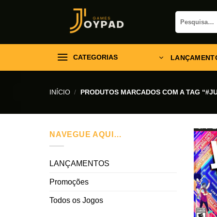
Skip
Pesquisar
to
por:
content
CATEGORIAS
LANÇAMENT
INÍCIO
/
PRODUTOS MARCADOS COM A TAG “#JU
NAVEGUE AQUI…
LANÇAMENTOS
Promoções
Todos os Jogos