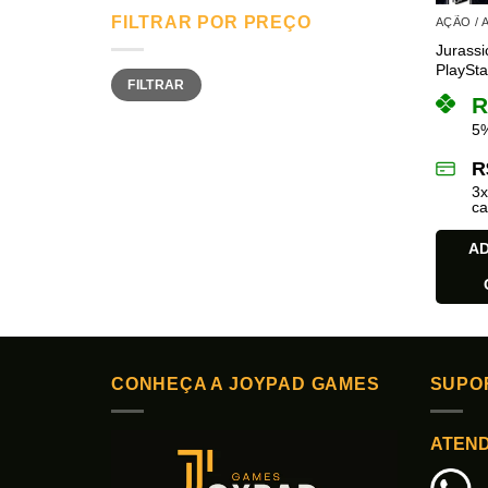
FILTRAR POR PREÇO
AÇÃO /
Jurassi
PlaySta
Preço
Preço
FILTRAR
mínimo
máximo
R
5%
R
3
ca
AD
CONHEÇA A JOYPAD GAMES
SUPO
ATEN