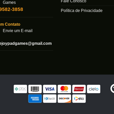
Fale Conosco
ser
ser
Games
escolhidas
escolhida
99582-3858
Política de Privacidade
na
na
página
página
em Contato
do
do
produto
produto
Envie um E-mail
tejoypadgames@gmail.com