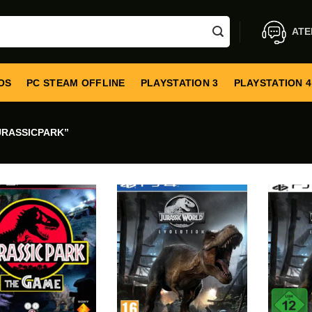
ATE
OS
PC STEAM OFFLINE
PLAYSTATION 3
PLAYSTATION 4
URASSICPARK”