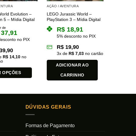
VENTURA
AÇÃO / AVENTURA
World Evolution –
LEGO Jurassic World –
n 5 – Mídia Digital
PlayStation 3 – Mídia Digital
ir de
R$
18,91
37,91
5% desconto no PIX
esconto no PIX
R$
19,90
39,90
3
x de
R$
7,03
no cartão
de
R$
14,10
no
ão
ADICIONAR AO
R OPÇÕES
CARRINHO
DÚVIDAS GERAIS
Formas de Pagamento