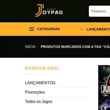
Skip
Pesquisar
to
por:
content
CATEGORIAS
LANÇAMENT
INÍCIO
/
PRODUTOS MARCADOS COM A TAG “#J
NAVEGUE AQUI…
LANÇAMENTOS
Promoções
Todos os Jogos