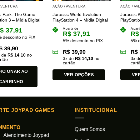
 AVENTURA
AÇÃO / AVENTURA
AÇÃO / A
c Park: The Game –
Jurassic World Evolution –
Jurassic 
tion 3 – Mídia Digital
PlayStation 4 – Mídia Digital
PlayStatio
$
37,91
A partir de
A part
R$
37,91
R$
 desconto no PIX
5% desconto no PIX
5% d
$
39,90
R$
39,90
R$
x de
R$
14,10
no
3
x de
R$
14,10
no
3
x 
rtão
cartão
cart
ICIONAR AO
VER OPÇÕES
VE
CARRINHO
Este
Este
produto
produto
tem
tem
várias
várias
RTE JOYPAD GAMES
INSTITUCIONAL
variantes.
variantes.
As
As
opções
opções
DIMENTO
Quem Somos
podem
podem
Atendimento Joypad