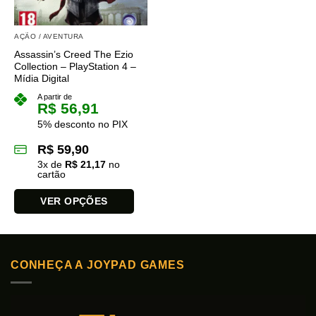
AÇÃO / AVENTURA
Assassin’s Creed The Ezio
Collection – PlayStation 4 –
Mídia Digital
A partir de
R$
56,91
5% desconto no PIX
R$
59,90
3
x de
R$
21,17
no
cartão
VER OPÇÕES
Este
produto
tem
CONHEÇA A JOYPAD GAMES
várias
variantes.
As
opções