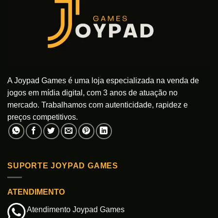
podem
ser
escolhidas
na
página
do
produto
A Joypad Games é uma loja especializada na venda de
jogos em mídia digital, com 3 anos de atuação no
mercado. Trabalhamos com autenticidade, rapidez e
preços competitivos.
SUPORTE JOYPAD GAMES
ATENDIMENTO
Atendimento Joypad Games