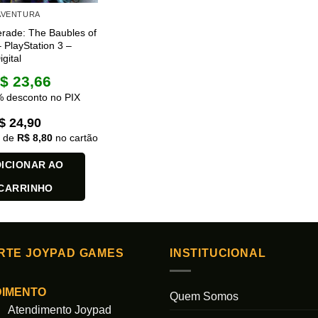
 AVENTURA
rade: The Baubles of
PlayStation 3 –
gital
$
23,66
 desconto no PIX
$
24,90
x de
R$
8,80
no cartão
ICIONAR AO
CARRINHO
RTE JOYPAD GAMES
INSTITUCIONAL
DIMENTO
Quem Somos
Atendimento Joypad