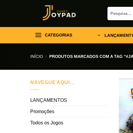
Skip
Pesquisar
to
por:
content
CATEGORIAS
LANÇAMENT
INÍCIO
/
PRODUTOS MARCADOS COM A TAG “#JA
NAVEGUE AQUI…
LANÇAMENTOS
Promoções
Todos os Jogos