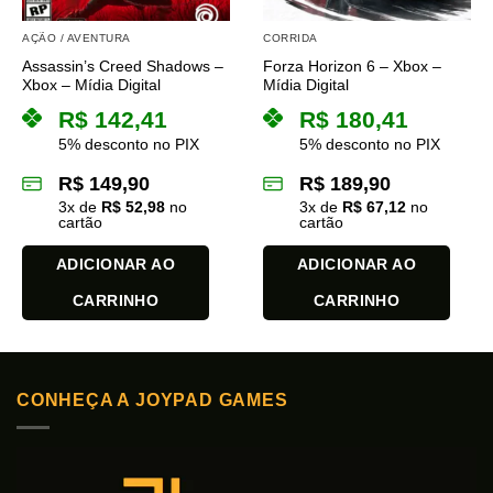
AÇÃO / AVENTURA
CORRIDA
Assassin’s Creed Shadows –
Forza Horizon 6 – Xbox –
Xbox – Mídia Digital
Mídia Digital
R$
142,41
R$
180,41
5% desconto no PIX
5% desconto no PIX
R$
149,90
R$
189,90
3
x de
R$
52,98
no
3
x de
R$
67,12
no
cartão
cartão
ADICIONAR AO
ADICIONAR AO
CARRINHO
CARRINHO
CONHEÇA A JOYPAD GAMES