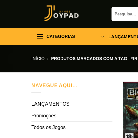
Skip
Pesquisar
to
por:
content
CATEGORIAS
LANÇAMENT
INÍCIO
/
PRODUTOS MARCADOS COM A TAG “#I
NAVEGUE AQUI…
LANÇAMENTOS
Promoções
Todos os Jogos