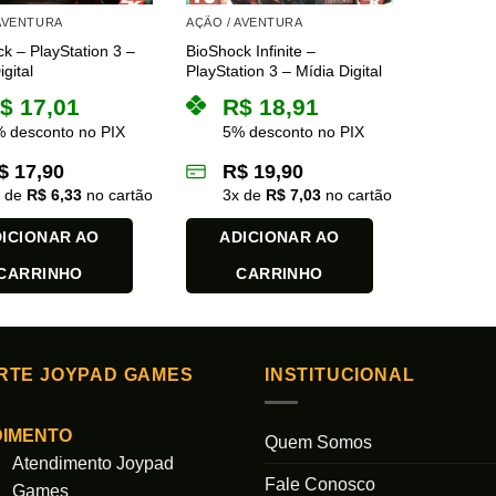
 AVENTURA
AÇÃO / AVENTURA
k – PlayStation 3 –
BioShock Infinite –
gital
PlayStation 3 – Mídia Digital
$
17,01
R$
18,91
 desconto no PIX
5% desconto no PIX
$
17,90
R$
19,90
x de
R$
6,33
no cartão
3
x de
R$
7,03
no cartão
ICIONAR AO
ADICIONAR AO
CARRINHO
CARRINHO
RTE JOYPAD GAMES
INSTITUCIONAL
DIMENTO
Quem Somos
Atendimento Joypad
Fale Conosco
Games