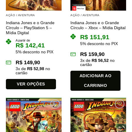
AÇÃO / AVENTURA
AÇÃO / AVENTURA
Indiana Jones e o Grande
Indiana Jones e o Grande
Círculo – PlayStation 5 –
Círculo – Xbox – Mídia Digital
Mídia Digital
R$
151,91
A partir de
5% desconto no PIX
R$
142,41
5% desconto no PIX
R$
159,90
3
x de
R$
56,52
no
R$
149,90
cartão
3
x de
R$
52,98
no
cartão
ADICIONAR AO
VER OPÇÕES
CARRINHO
Este
produto
tem
várias
variantes.
As
opções