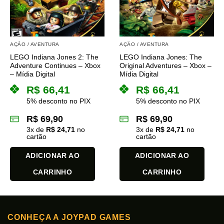
podem
ser
escolhidas
na
AÇÃO / AVENTURA
AÇÃO / AVENTURA
página
LEGO Indiana Jones 2: The
LEGO Indiana Jones: The
do
Adventure Continues – Xbox
Original Adventures – Xbox –
produto
– Mídia Digital
Mídia Digital
R$
66,41
R$
66,41
5% desconto no PIX
5% desconto no PIX
R$
69,90
R$
69,90
3
x de
R$
24,71
no
3
x de
R$
24,71
no
cartão
cartão
ADICIONAR AO
ADICIONAR AO
CARRINHO
CARRINHO
CONHEÇA A JOYPAD GAMES