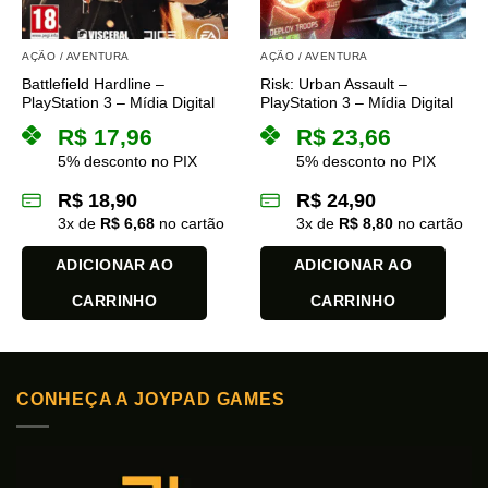
AÇÃO / AVENTURA
AÇÃO / AVENTURA
Battlefield Hardline –
Risk: Urban Assault –
PlayStation 3 – Mídia Digital
PlayStation 3 – Mídia Digital
R$
17,96
R$
23,66
5% desconto no PIX
5% desconto no PIX
R$
18,90
R$
24,90
3
x de
R$
6,68
no cartão
3
x de
R$
8,80
no cartão
ADICIONAR AO
ADICIONAR AO
CARRINHO
CARRINHO
CONHEÇA A JOYPAD GAMES