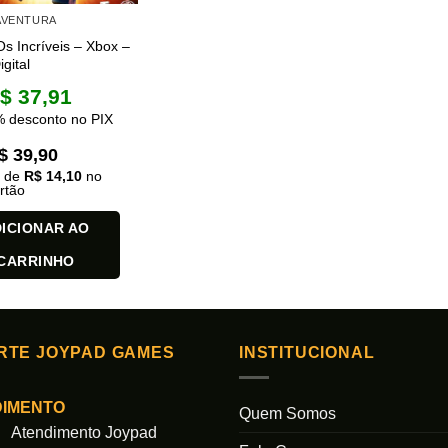
 AVENTURA
 Incríveis – Xbox –
gital
$
37,91
 desconto no PIX
$
39,90
x de
R$
14,10
no
rtão
ICIONAR AO
CARRINHO
RTE JOYPAD GAMES
INSTITUCIONAL
DIMENTO
Quem Somos
Atendimento Joypad