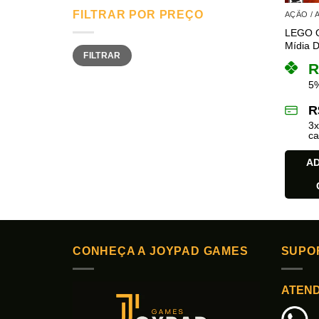
FILTRAR POR PREÇO
AÇÃO /
LEGO Os
Mídia Di
Preço
Preço
FILTRAR
mínimo
máximo
R
5%
R
3
ca
AD
CONHEÇA A JOYPAD GAMES
SUPO
ATEN