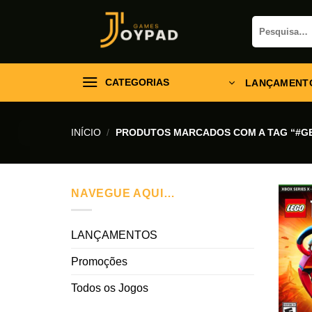
Skip
Pesquisar
to
por:
content
CATEGORIAS
LANÇAMENT
INÍCIO
/
PRODUTOS MARCADOS COM A TAG “#G
NAVEGUE AQUI…
LANÇAMENTOS
Promoções
Todos os Jogos