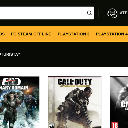
ATE
OS
PC STEAM OFFLINE
PLAYSTATION 3
PLAYSTATION 4
TURISTA”