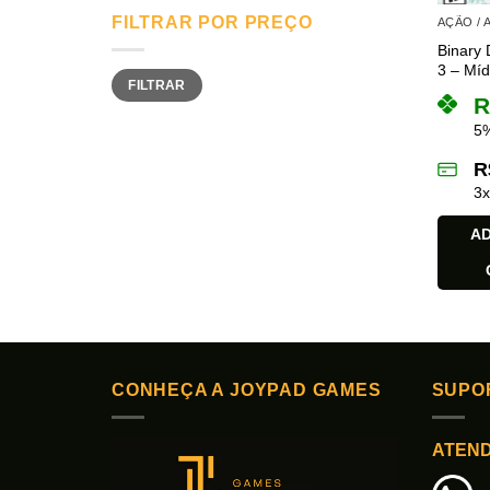
FILTRAR POR PREÇO
AÇÃO /
Binary 
3 – Mídi
Preço
Preço
FILTRAR
mínimo
máximo
R
5%
R
3
AD
CONHEÇA A JOYPAD GAMES
SUPO
ATEN