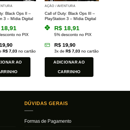
VENTURA
AÇÃO / AVENTURA
ty: Black Ops II –
Call of Duty: Black Ops III –
n 3 – Mídia Digital
PlayStation 3 – Mídia Digital
18,91
R$
18,91
esconto no PIX
5% desconto no PIX
19,90
R$
19,90
de
R$
7,03
no cartão
3
x de
R$
7,03
no cartão
CIONAR AO
ADICIONAR AO
ARRINHO
CARRINHO
DÚVIDAS GERAIS
Formas de Pagamento