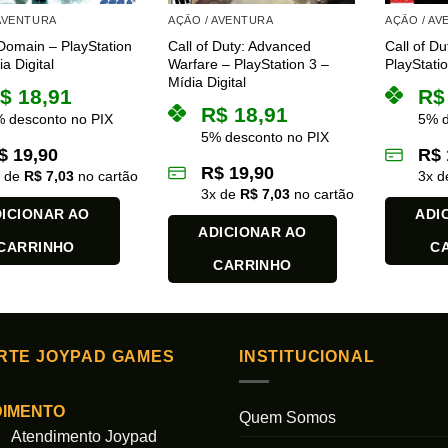
 AVENTURA
AÇÃO / AVENTURA
AÇÃO / A
Domain – PlayStation
Call of Duty: Advanced
Call of Du
a Digital
Warfare – PlayStation 3 –
PlayStatio
Mídia Digital
$
18,91
R$
R$
18,91
 desconto no PIX
5% d
5% desconto no PIX
$
19,90
R$
R$
19,90
x de
R$
7,03
no cartão
3
x 
3
x de
R$
7,03
no cartão
ICIONAR AO
ADI
ADICIONAR AO
CARRINHO
C
CARRINHO
RTE JOYPAD GAMES
INSTITUCIONAL
DIMENTO
Quem Somos
Atendimento Joypad