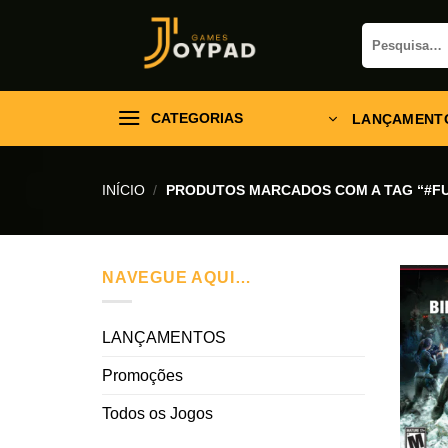
Skip
Pesquisar
to
por:
content
CATEGORIAS
LANÇAMENT
INÍCIO
/
PRODUTOS MARCADOS COM A TAG “#FU
NAVEGUE AQUI…
LANÇAMENTOS
Promoções
Todos os Jogos