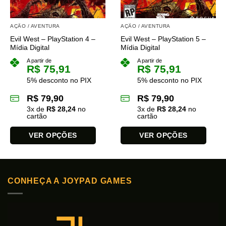
AÇÃO / AVENTURA
AÇÃO / AVENTURA
Evil West – PlayStation 4 –
Evil West – PlayStation 5 –
Mídia Digital
Mídia Digital
A partir de
A partir de
R$
75,91
R$
75,91
5% desconto no PIX
5% desconto no PIX
R$
79,90
R$
79,90
3
x de
R$
28,24
no
3
x de
R$
28,24
no
cartão
cartão
VER OPÇÕES
VER OPÇÕES
Este
Este
produto
produto
tem
tem
CONHEÇA A JOYPAD GAMES
várias
várias
variantes.
variantes.
As
As
opções
opções
podem
podem