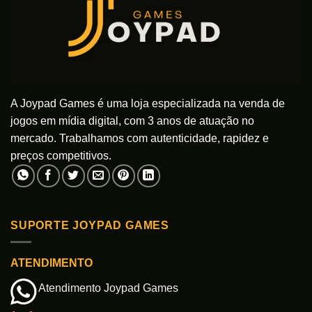
ser
ser
escolhidas
escolhidas
na
na
página
página
do
do
produto
produto
A Joypad Games é uma loja especializada na venda de
jogos em mídia digital, com 3 anos de atuação no
mercado. Trabalhamos com autenticidade, rapidez e
preços competitivos.
SUPORTE JOYPAD GAMES
ATENDIMENTO
Atendimento Joypad Games