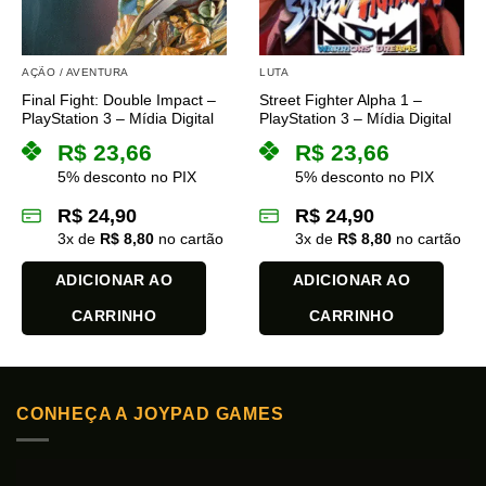
ser
ser
escolhidas
escolhidas
na
na
AÇÃO / AVENTURA
LUTA
página
página
Final Fight: Double Impact –
Street Fighter Alpha 1 –
do
do
PlayStation 3 – Mídia Digital
PlayStation 3 – Mídia Digital
produto
produto
R$
23,66
R$
23,66
5% desconto no PIX
5% desconto no PIX
R$
24,90
R$
24,90
3
x de
R$
8,80
no cartão
3
x de
R$
8,80
no cartão
ADICIONAR AO
ADICIONAR AO
CARRINHO
CARRINHO
CONHEÇA A JOYPAD GAMES