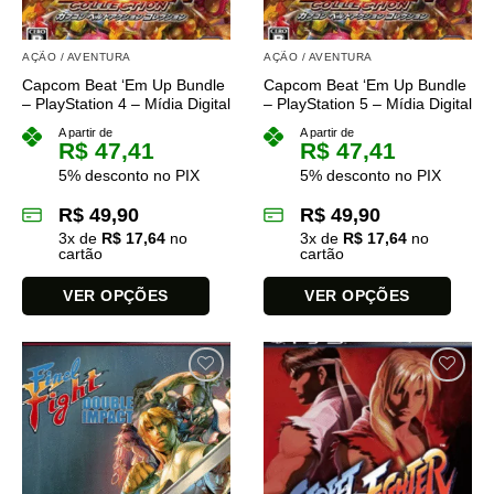
AÇÃO / AVENTURA
AÇÃO / AVENTURA
Capcom Beat ‘Em Up Bundle
Capcom Beat ‘Em Up Bundle
– PlayStation 4 – Mídia Digital
– PlayStation 5 – Mídia Digital
A partir de
A partir de
R$
47,41
R$
47,41
5% desconto no PIX
5% desconto no PIX
R$
49,90
R$
49,90
3
x de
R$
17,64
no
3
x de
R$
17,64
no
cartão
cartão
VER OPÇÕES
VER OPÇÕES
Este
Este
produto
produto
tem
tem
várias
várias
variantes.
variantes.
As
As
opções
opções
podem
podem