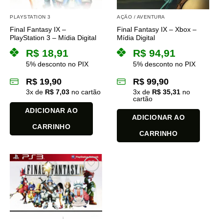
PLAYSTATION 3
AÇÃO / AVENTURA
Final Fantasy IX –
Final Fantasy IX – Xbox –
PlayStation 3 – Mídia Digital
Mídia Digital
R$
18,91
R$
94,91
5% desconto no PIX
5% desconto no PIX
R$
19,90
R$
99,90
3
x de
R$
7,03
no cartão
3
x de
R$
35,31
no
cartão
ADICIONAR AO
ADICIONAR AO
CARRINHO
CARRINHO