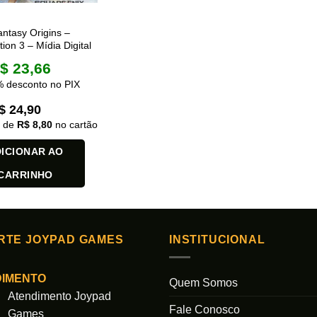
antasy Origins –
tion 3 – Mídia Digital
$
23,66
 desconto no PIX
$
24,90
x de
R$
8,80
no cartão
ICIONAR AO
CARRINHO
RTE JOYPAD GAMES
INSTITUCIONAL
DIMENTO
Quem Somos
Atendimento Joypad
Fale Conosco
Games