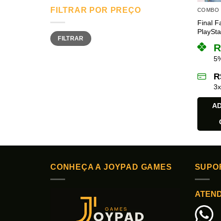
FILTRAR POR PREÇO
COMBO
Final F
PlaySta
Preço
Preço
FILTRAR
mínimo
máximo
R
5%
R
3
AD
CONHEÇA A JOYPAD GAMES
SUPO
ATEN