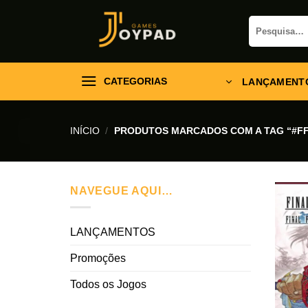
Skip
Pesquisar
to
por:
content
CATEGORIAS
LANÇAMENT
INÍCIO
/
PRODUTOS MARCADOS COM A TAG “#FF
NAVEGUE AQUI…
LANÇAMENTOS
Promoções
Todos os Jogos