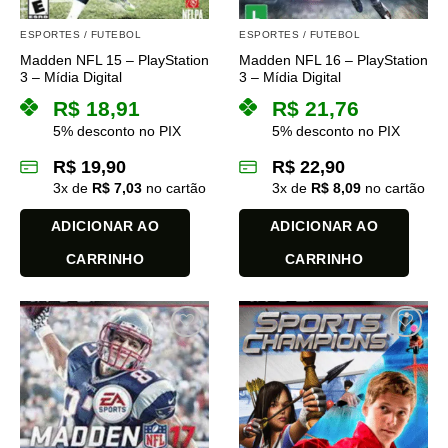
ESPORTES / FUTEBOL
ESPORTES / FUTEBOL
Madden NFL 15 – PlayStation
Madden NFL 16 – PlayStation
3 – Mídia Digital
3 – Mídia Digital
R$
18,91
R$
21,76
5% desconto no PIX
5% desconto no PIX
R$
19,90
R$
22,90
3
x de
R$
7,03
no cartão
3
x de
R$
8,09
no cartão
ADICIONAR AO
ADICIONAR AO
CARRINHO
CARRINHO