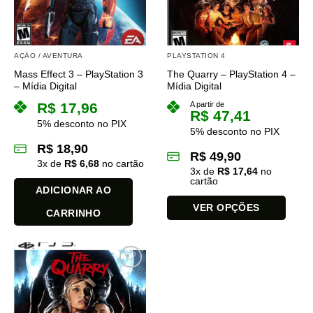
AÇÃO / AVENTURA
PLAYSTATION 4
Mass Effect 3 – PlayStation 3
The Quarry – PlayStation 4 –
– Mídia Digital
Mídia Digital
R$
17,96
A partir de
R$
47,41
5% desconto no PIX
5% desconto no PIX
R$
18,90
R$
49,90
3
x de
R$
6,68
no cartão
3
x de
R$
17,64
no
cartão
ADICIONAR AO
VER OPÇÕES
CARRINHO
Este
produto
tem
várias
variantes.
As