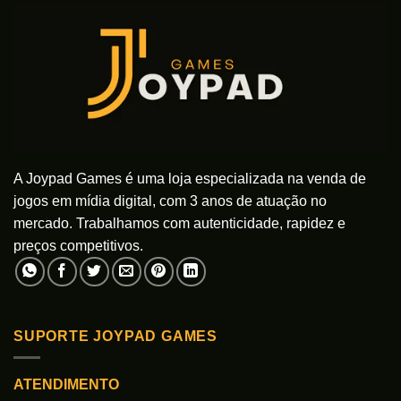
As
opções
podem
ser
escolhidas
na
página
do
produto
A Joypad Games é uma loja especializada na venda de
jogos em mídia digital, com 3 anos de atuação no
mercado. Trabalhamos com autenticidade, rapidez e
preços competitivos.
SUPORTE JOYPAD GAMES
ATENDIMENTO