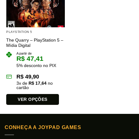
opções
podem
ser
escolhidas
na
PLAYSTATION 5
página
do
The Quarry – PlayStation 5 –
Mídia Digital
produto
A partir de
R$
47,41
5% desconto no PIX
R$
49,90
3
x de
R$
17,64
no
cartão
VER OPÇÕES
Este
produto
tem
CONHEÇA A JOYPAD GAMES
várias
variantes.