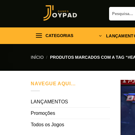
Skip
Pesquisar
to
por:
content
CATEGORIAS
LANÇAMENT
INÍCIO
/
PRODUTOS MARCADOS COM A TAG “#E
NAVEGUE AQUI…
LANÇAMENTOS
Promoções
Todos os Jogos