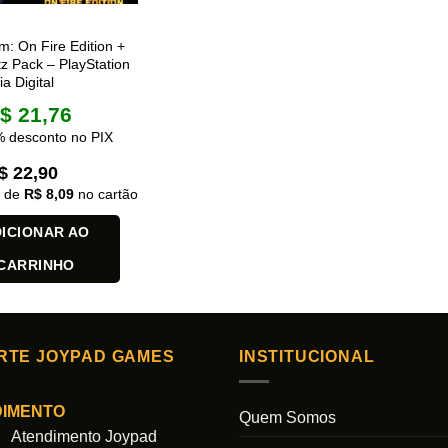
: On Fire Edition +
tz Pack – PlayStation
a Digital
$
21,76
 desconto no PIX
$
22,90
x de
R$
8,09
no cartão
ICIONAR AO
CARRINHO
RTE JOYPAD GAMES
INSTITUCIONAL
DIMENTO
Quem Somos
Atendimento Joypad