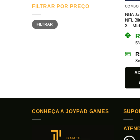
FILTRAR POR PREÇO
COMBO
NBA Jam
NFL Bli
Preço
Preço
FILTRAR
mínimo
máximo
3 – Mídi
R
5%
R
3
AD
CONHEÇA A JOYPAD GAMES
SUPO
ATEN