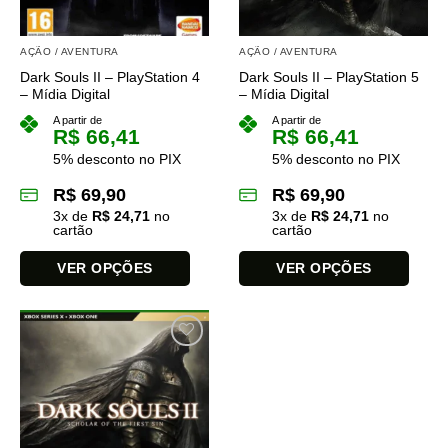
AÇÃO / AVENTURA
AÇÃO / AVENTURA
Dark Souls II – PlayStation 4
Dark Souls II – PlayStation 5
– Mídia Digital
– Mídia Digital
A partir de
A partir de
R$
66,41
R$
66,41
5% desconto no PIX
5% desconto no PIX
R$
69,90
R$
69,90
3
x de
R$
24,71
no
3
x de
R$
24,71
no
cartão
cartão
VER OPÇÕES
VER OPÇÕES
Este
Este
produto
produto
tem
tem
várias
várias
variantes.
variantes.
As
As
opções
opções
podem
podem