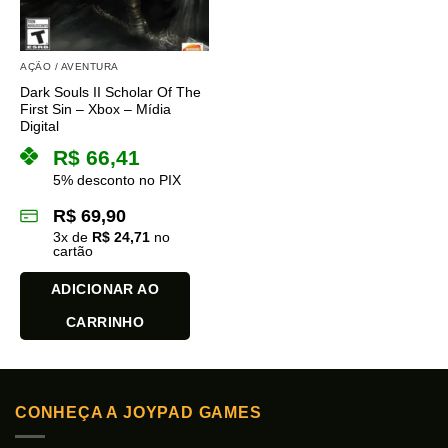
ser
ser
escolhidas
escolhidas
na
na
AÇÃO / AVENTURA
página
página
Dark Souls II Scholar Of The
do
do
First Sin – Xbox – Mídia
produto
produto
Digital
R$
66,41
5% desconto no PIX
R$
69,90
3
x de
R$
24,71
no
cartão
ADICIONAR AO
CARRINHO
CONHEÇA A JOYPAD GAMES