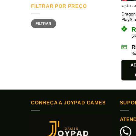
FILTRAR POR PREÇO
AÇÃO /
Dragon 
PlaySta
Preço
Preço
FILTRAR
mínimo
máximo
R
5%
R
3
AD
CONHEÇA A JOYPAD GAMES
SUPO
ATEN