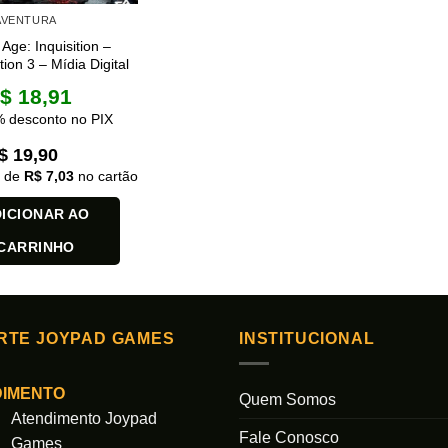
 AVENTURA
Age: Inquisition –
tion 3 – Mídia Digital
$
18,91
 desconto no PIX
$
19,90
x de
R$
7,03
no cartão
ICIONAR AO
CARRINHO
RTE JOYPAD GAMES
INSTITUCIONAL
DIMENTO
Quem Somos
Atendimento Joypad
Fale Conosco
Games