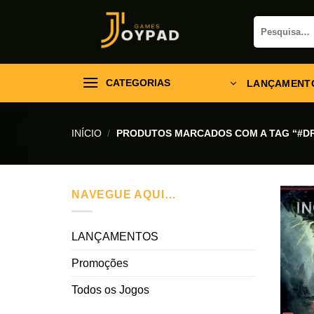
Skip
Pesquisar
to
por:
content
CATEGORIAS
LANÇAMENT
INÍCIO
/
PRODUTOS MARCADOS COM A TAG “#DR
NAVEGUE AQUI…
LANÇAMENTOS
Promoções
Todos os Jogos