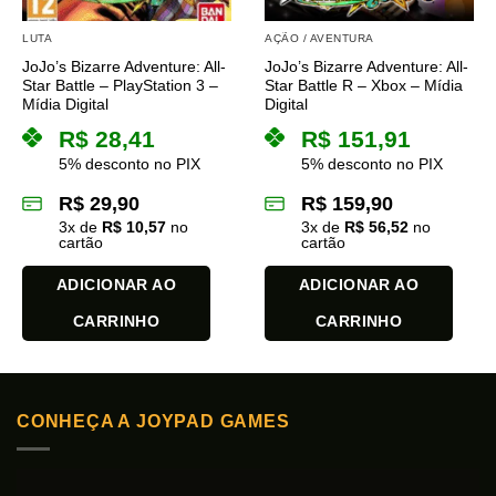
LUTA
AÇÃO / AVENTURA
JoJo’s Bizarre Adventure: All-
JoJo’s Bizarre Adventure: All-
Star Battle – PlayStation 3 –
Star Battle R – Xbox – Mídia
Mídia Digital
Digital
R$
28,41
R$
151,91
5% desconto no PIX
5% desconto no PIX
R$
29,90
R$
159,90
3
x de
R$
10,57
no
3
x de
R$
56,52
no
cartão
cartão
ADICIONAR AO
ADICIONAR AO
CARRINHO
CARRINHO
CONHEÇA A JOYPAD GAMES