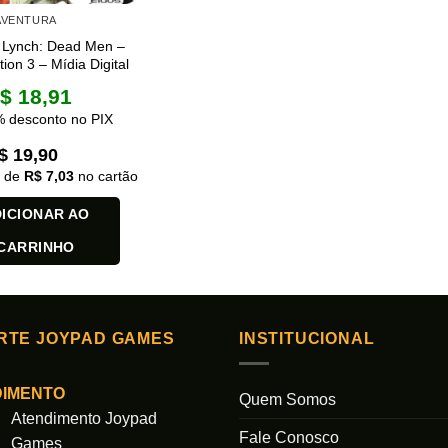
 AVENTURA
 Lynch: Dead Men –
tion 3 – Mídia Digital
$
18,91
 desconto no PIX
$
19,90
x de
R$
7,03
no cartão
ICIONAR AO
CARRINHO
RTE JOYPAD GAMES
INSTITUCIONAL
DIMENTO
Quem Somos
Atendimento Joypad
Fale Conosco
Games