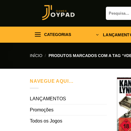
Skip
Pesquisar
to
por:
content
CATEGORIAS
LANÇAMENT
INÍCIO
/
PRODUTOS MARCADOS COM A TAG “#D
NAVEGUE AQUI…
LANÇAMENTOS
Promoções
Todos os Jogos