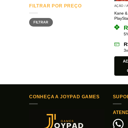
FILTRAR POR PREÇO
AÇÃO /
Kane &
PlaySta
Preço
Preço
FILTRAR
mínimo
máximo
R
5%
R
3
AD
CONHEÇA A JOYPAD GAMES
SUPO
ATEN