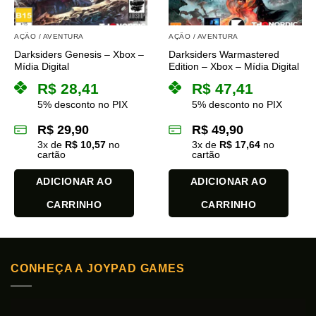
AÇÃO / AVENTURA
AÇÃO / AVENTURA
Darksiders Genesis – Xbox –
Darksiders Warmastered
Mídia Digital
Edition – Xbox – Mídia Digital
R$
28,41
R$
47,41
5% desconto no PIX
5% desconto no PIX
R$
29,90
R$
49,90
3
x de
R$
10,57
no
3
x de
R$
17,64
no
cartão
cartão
ADICIONAR AO
ADICIONAR AO
CARRINHO
CARRINHO
CONHEÇA A JOYPAD GAMES