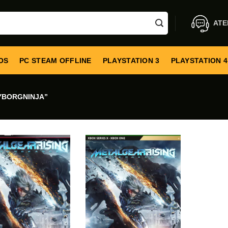
ATE
OS
PC STEAM OFFLINE
PLAYSTATION 3
PLAYSTATION 4
YBORGNINJA”