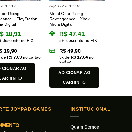
 AVENTURA
AÇÃO / AVENTURA
ear Rising:
Metal Gear Rising:
eance – PlayStation
Revengeance – Xbox –
a Digital
Mídia Digital
$
18,91
R$
47,41
 desconto no PIX
5% desconto no PIX
$
19,90
R$
49,90
x de
R$
7,03
no cartão
3
x de
R$
17,64
no
cartão
ICIONAR AO
ADICIONAR AO
CARRINHO
CARRINHO
RTE JOYPAD GAMES
INSTITUCIONAL
DIMENTO
Quem Somos