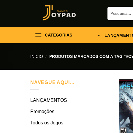
Skip
Pesquisar
to
por:
content
CATEGORIAS
LANÇAMENT
INÍCIO
/
PRODUTOS MARCADOS COM A TAG “#C
NAVEGUE AQUI…
LANÇAMENTOS
Promoções
Todos os Jogos