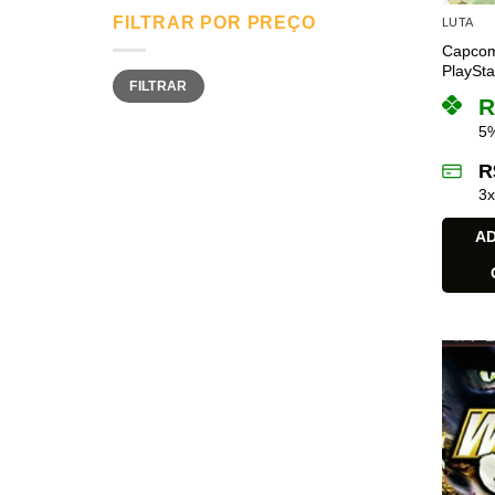
FILTRAR POR PREÇO
LUTA
Capcom 
PlaySta
Preço
Preço
FILTRAR
mínimo
máximo
R
5%
R
3
AD