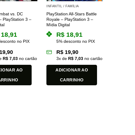
INFANTIL / FAMÍLIA
mbat vs. DC
PlayStation All-Stars Battle
– PlayStation 3 –
Royale – PlayStation 3 –
tal
Mídia Digital
18,91
R$
18,91
esconto no PIX
5% desconto no PIX
19,90
R$
19,90
de
R$
7,03
no cartão
3
x de
R$
7,03
no cartão
CIONAR AO
ADICIONAR AO
ARRINHO
CARRINHO