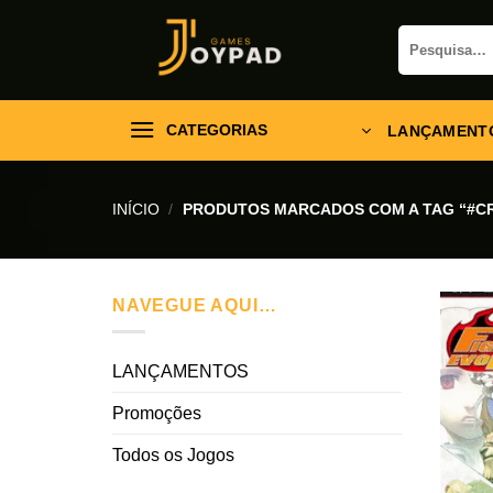
Skip
Pesquisar
to
por:
content
CATEGORIAS
LANÇAMENT
INÍCIO
/
PRODUTOS MARCADOS COM A TAG “#C
NAVEGUE AQUI…
LANÇAMENTOS
Promoções
Todos os Jogos