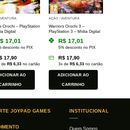
 AVENTURA
AÇÃO / AVENTURA
s Orochi – PlayStation
Warriors Orochi 3 –
a Digital
PlayStation 3 – Mídia Digital
$
17,01
R$
17,01
 desconto no PIX
5% desconto no PIX
$
17,90
R$
17,90
x de
R$
6,33
no cartão
3
x de
R$
6,33
no cartão
ICIONAR AO
ADICIONAR AO
CARRINHO
CARRINHO
RTE JOYPAD GAMES
INSTITUCIONAL
DIMENTO
Quem Somos