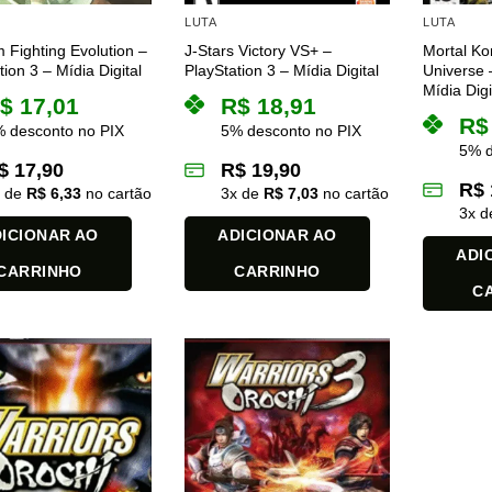
LUTA
LUTA
Fighting Evolution –
J-Stars Victory VS+ –
Mortal Ko
tion 3 – Mídia Digital
PlayStation 3 – Mídia Digital
Universe 
Mídia Digi
$
17,01
R$
18,91
R$
 desconto no PIX
5% desconto no PIX
5% d
$
17,90
R$
19,90
R$
x de
R$
6,33
no cartão
3
x de
R$
7,03
no cartão
3
x 
ICIONAR AO
ADICIONAR AO
ADI
CARRINHO
CARRINHO
C