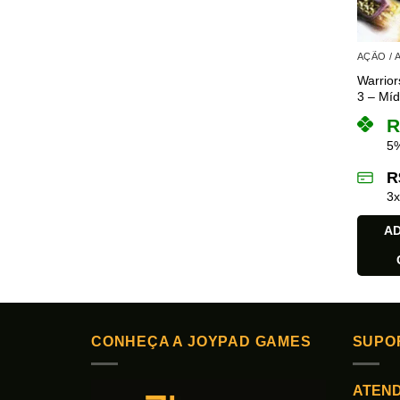
AÇÃO /
Warrior
3 – Mídi
R
5%
R
3
AD
CONHEÇA A JOYPAD GAMES
SUPO
ATEN