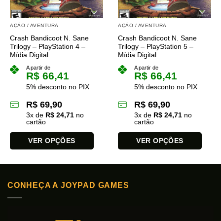
AÇÃO / AVENTURA
AÇÃO / AVENTURA
Crash Bandicoot N. Sane
Crash Bandicoot N. Sane
Trilogy – PlayStation 4 –
Trilogy – PlayStation 5 –
Mídia Digital
Mídia Digital
A partir de
A partir de
R$
66,41
R$
66,41
5% desconto no PIX
5% desconto no PIX
R$
69,90
R$
69,90
3
x de
R$
24,71
no
3
x de
R$
24,71
no
cartão
cartão
VER OPÇÕES
VER OPÇÕES
Este
Este
produto
produto
tem
tem
CONHEÇA A JOYPAD GAMES
várias
várias
variantes.
variantes.
As
As
opções
opções