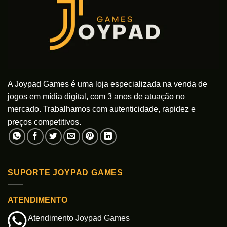
podem
podem
ser
ser
escolhidas
escolhidas
na
na
página
página
do
do
produto
produto
A Joypad Games é uma loja especializada na venda de
jogos em mídia digital, com 3 anos de atuação no
mercado. Trabalhamos com autenticidade, rapidez e
preços competitivos.
SUPORTE JOYPAD GAMES
ATENDIMENTO
Atendimento Joypad Games