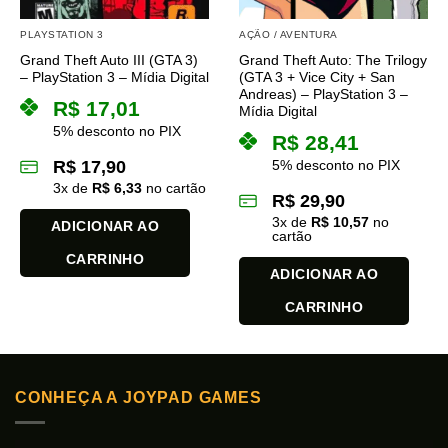
PLAYSTATION 3
AÇÃO / AVENTURA
Grand Theft Auto III (GTA 3)
Grand Theft Auto: The Trilogy
– PlayStation 3 – Mídia Digital
(GTA 3 + Vice City + San
Andreas) – PlayStation 3 –
R$
17,01
Mídia Digital
5% desconto no PIX
R$
28,41
R$
17,90
5% desconto no PIX
3
x de
R$
6,33
no cartão
R$
29,90
3
x de
R$
10,57
no
ADICIONAR AO
cartão
CARRINHO
ADICIONAR AO
CARRINHO
CONHEÇA A JOYPAD GAMES