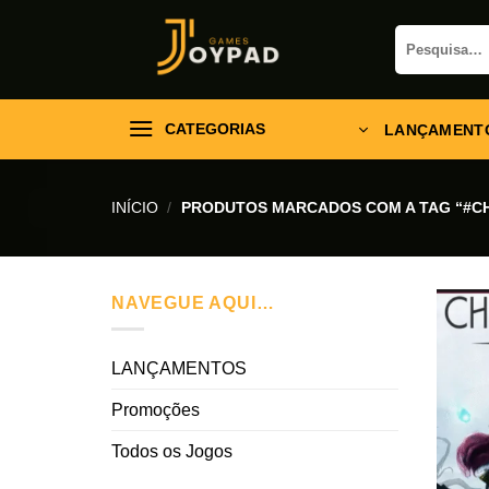
Skip
Pesquisar
to
por:
content
CATEGORIAS
LANÇAMENT
INÍCIO
/
PRODUTOS MARCADOS COM A TAG “#CH
NAVEGUE AQUI…
LANÇAMENTOS
Promoções
Todos os Jogos