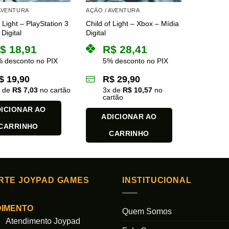
 AVENTURA
AÇÃO / AVENTURA
f Light – PlayStation 3
Child of Light – Xbox – Mídia
Digital
Digital
$
18,91
R$
28,41
 desconto no PIX
5% desconto no PIX
$
19,90
R$
29,90
x de
R$
7,03
no cartão
3
x de
R$
10,57
no
cartão
ICIONAR AO
ADICIONAR AO
CARRINHO
CARRINHO
RTE JOYPAD GAMES
INSTITUCIONAL
DIMENTO
Quem Somos
Atendimento Joypad