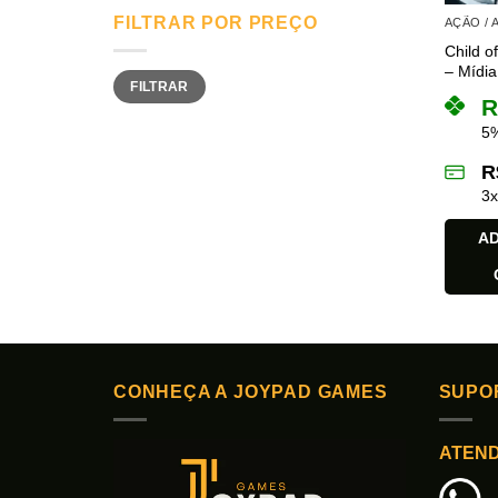
FILTRAR POR PREÇO
AÇÃO /
Child o
– Mídia 
Preço
Preço
FILTRAR
mínimo
máximo
R
5%
R
3
AD
CONHEÇA A JOYPAD GAMES
SUPO
ATEN