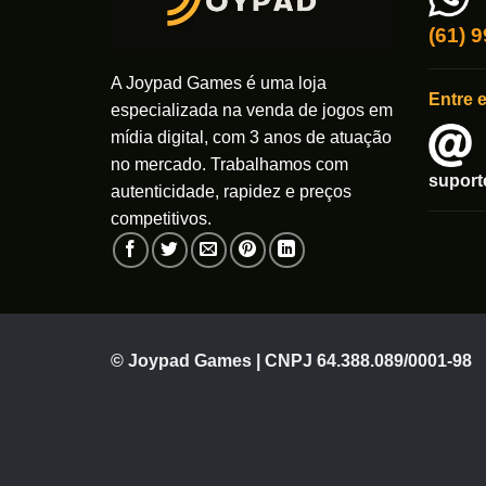
ser
(61) 
escolhi
na
A Joypad Games é uma loja
página
Entre 
especializada na venda de jogos em
do
mídia digital, com 3 anos de atuação
produto
no mercado. Trabalhamos com
supor
autenticidade, rapidez e preços
competitivos.
© Joypad Games | CNPJ 64.388.089/0001-98