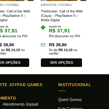
ES / FUTEBOL
ESPORTES / FUTEBOL
er: Call of the Wild
TheHunter: Call of the Wild
– PlayStation 4 –
(Caça) – PlayStation 5 –
gital
Mídia Digital
artir de
A partir de
$
37,91
R$
37,91
 desconto no PIX
5% desconto no PIX
$
39,90
R$
39,90
x de
R$
14,10
no
3
x de
R$
14,10
no
rtão
cartão
ER OPÇÕES
VER OPÇÕES
Este
produto
tem
RTE JOYPAD GAMES
INSTITUCIONAL
várias
es.
variantes.
As
DIMENTO
Quem Somos
opções
Atendimento Joypad
podem
Fale Conosco