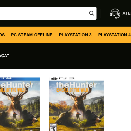
ATE
OS
PC STEAM OFFLINE
PLAYSTATION 3
PLAYSTATION 4
AÇA”