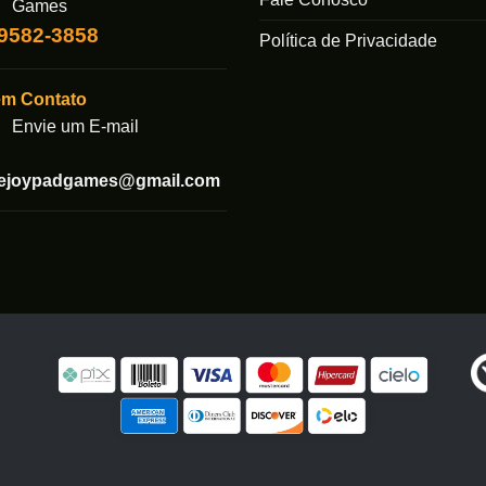
Games
ser
99582-3858
Política de Privacidade
das
escolhidas
na
página
em Contato
do
Envie um E-mail
produto
tejoypadgames@gmail.com