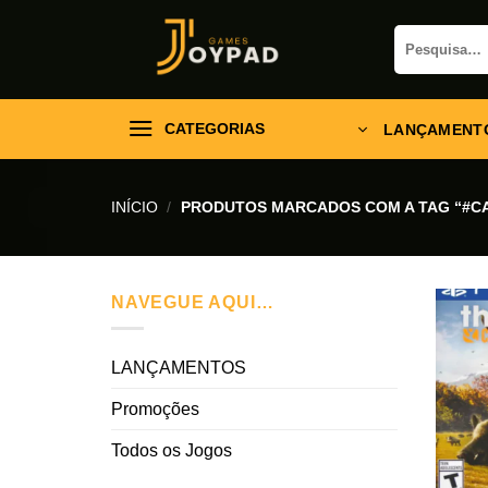
Skip
Pesquisar
to
por:
content
CATEGORIAS
LANÇAMENT
INÍCIO
/
PRODUTOS MARCADOS COM A TAG “#C
NAVEGUE AQUI…
LANÇAMENTOS
Promoções
Todos os Jogos