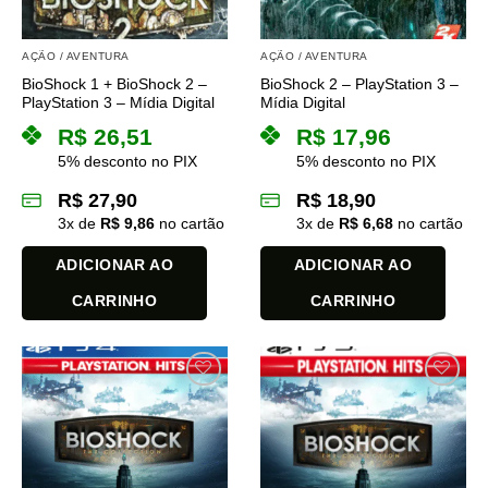
AÇÃO / AVENTURA
AÇÃO / AVENTURA
BioShock 1 + BioShock 2 –
BioShock 2 – PlayStation 3 –
PlayStation 3 – Mídia Digital
Mídia Digital
R$
26,51
R$
17,96
5% desconto no PIX
5% desconto no PIX
R$
27,90
R$
18,90
3
x de
R$
9,86
no cartão
3
x de
R$
6,68
no cartão
ADICIONAR AO
ADICIONAR AO
CARRINHO
CARRINHO