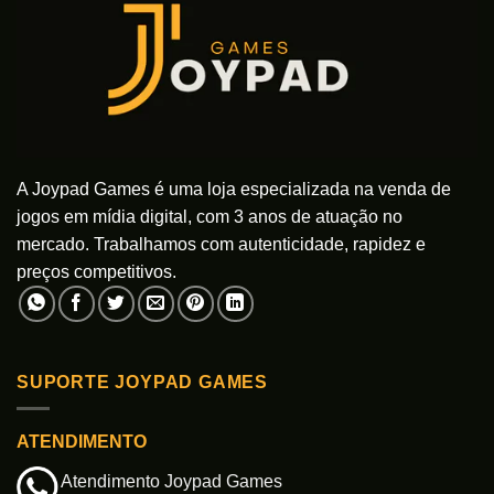
podem
podem
ser
ser
escolhidas
escolhidas
na
na
página
página
do
do
produto
produto
A Joypad Games é uma loja especializada na venda de
jogos em mídia digital, com 3 anos de atuação no
mercado. Trabalhamos com autenticidade, rapidez e
preços competitivos.
SUPORTE JOYPAD GAMES
ATENDIMENTO
Atendimento Joypad Games