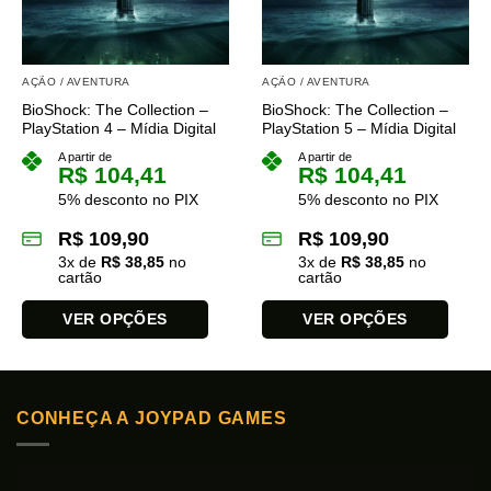
AÇÃO / AVENTURA
AÇÃO / AVENTURA
BioShock: The Collection –
BioShock: The Collection –
PlayStation 4 – Mídia Digital
PlayStation 5 – Mídia Digital
A partir de
A partir de
R$
104,41
R$
104,41
5% desconto no PIX
5% desconto no PIX
R$
109,90
R$
109,90
3
x de
R$
38,85
no
3
x de
R$
38,85
no
cartão
cartão
VER OPÇÕES
VER OPÇÕES
Este
Este
produto
produto
tem
tem
CONHEÇA A JOYPAD GAMES
várias
várias
variantes.
variantes.
As
As
opções
opções