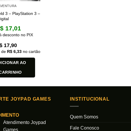
 AVENTURA
eld 3 – PlayStation 3 –
gital
$
17,01
 desconto no PIX
$
17,90
x de
R$
6,33
no cartão
ICIONAR AO
CARRINHO
RTE JOYPAD GAMES
INSTITUCIONAL
DIMENTO
Quem Somos
Atendimento Joypad
Fale Conosco
Games