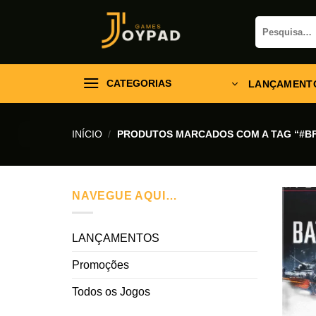
Skip
Pesquisar
to
por:
content
CATEGORIAS
LANÇAMENT
INÍCIO
/
PRODUTOS MARCADOS COM A TAG “#BF
NAVEGUE AQUI…
LANÇAMENTOS
Promoções
Todos os Jogos