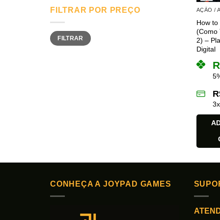
FILTRAR POR PREÇO
AÇÃO /
How to 
(Como 
Preço
Preço
FILTRAR
mínimo
máximo
2) – Pl
Digital
R
5%
R
3
AD
CONHEÇA A JOYPAD GAMES
SUPO
ATEN