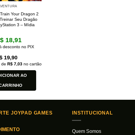
 AVENTURA
Train Your Dragon 2
Treinar Seu Dragão
ayStation 3 – Mídia
$
18,91
 desconto no PIX
$
19,90
x de
R$
7,03
no cartão
ICIONAR AO
CARRINHO
RTE JOYPAD GAMES
INSTITUCIONAL
DIMENTO
Quem Somos