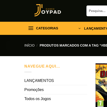
Skip
Pesquisar
to
por:
content
CATEGORIAS
LANÇAMENT
INÍCIO
/
PRODUTOS MARCADOS COM A TAG “#B
NAVEGUE AQUI…
LANÇAMENTOS
Promoções
Todos os Jogos