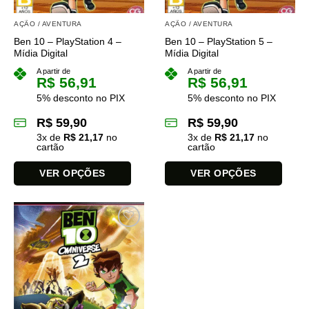
AÇÃO / AVENTURA
AÇÃO / AVENTURA
Ben 10 – PlayStation 4 –
Ben 10 – PlayStation 5 –
Mídia Digital
Mídia Digital
A partir de
A partir de
R$
56,91
R$
56,91
5% desconto no PIX
5% desconto no PIX
R$
59,90
R$
59,90
3
x de
R$
21,17
no
3
x de
R$
21,17
no
cartão
cartão
VER OPÇÕES
VER OPÇÕES
Este
Este
produto
produto
tem
tem
várias
várias
variantes.
variantes.
As
As
opções
opções
podem
podem
ser
ser