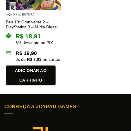
escolhidas
escolhidas
na
na
AÇÃO / AVENTURA
página
página
Ben 10: Omniverse 2 –
do
do
PlayStation 3 – Mídia Digital
produto
produto
R$
18,91
5% desconto no PIX
R$
19,90
3
x de
R$
7,03
no cartão
ADICIONAR AO
CARRINHO
CONHEÇA A JOYPAD GAMES