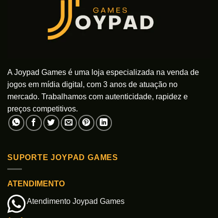
ser
ser
escolhidas
escolhidas
na
na
página
página
do
do
produto
produto
A Joypad Games é uma loja especializada na venda de
jogos em mídia digital, com 3 anos de atuação no
mercado. Trabalhamos com autenticidade, rapidez e
preços competitivos.
SUPORTE JOYPAD GAMES
ATENDIMENTO
Atendimento Joypad Games