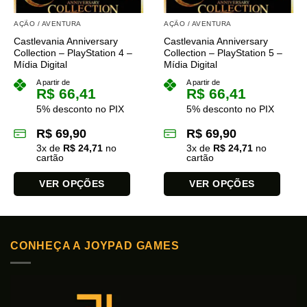
AÇÃO / AVENTURA
AÇÃO / AVENTURA
Castlevania Anniversary
Castlevania Anniversary
Collection – PlayStation 4 –
Collection – PlayStation 5 –
Mídia Digital
Mídia Digital
A partir de
A partir de
R$
66,41
R$
66,41
5% desconto no PIX
5% desconto no PIX
R$
69,90
R$
69,90
3
x de
R$
24,71
no
3
x de
R$
24,71
no
cartão
cartão
VER OPÇÕES
VER OPÇÕES
Este
Este
produto
produto
tem
tem
CONHEÇA A JOYPAD GAMES
várias
várias
variantes.
variantes.
As
As
opções
opções
podem
podem