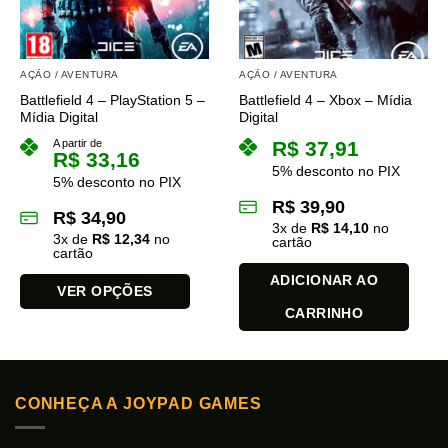
ser
escolhidas
na
AÇÃO / AVENTURA
AÇÃO / AVENTURA
página
do
Battlefield 4 – PlayStation 5 –
Battlefield 4 – Xbox – Mídia
Mídia Digital
Digital
produto
A partir de
R$
37,91
R$
33,16
5% desconto no PIX
5% desconto no PIX
R$
39,90
R$
34,90
3
x de
R$
14,10
no
3
x de
R$
12,34
no
cartão
cartão
ADICIONAR AO
VER OPÇÕES
CARRINHO
Este
produto
tem
várias
variantes.
CONHEÇA A JOYPAD GAMES
As
opções