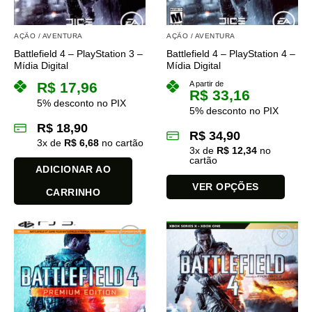
AÇÃO / AVENTURA
AÇÃO / AVENTURA
Battlefield 4 – PlayStation 3 –
Battlefield 4 – PlayStation 4 –
Mídia Digital
Mídia Digital
R$
17,96
A partir de
R$
33,16
5% desconto no PIX
5% desconto no PIX
R$
18,90
R$
34,90
3
x de
R$
6,68
no cartão
3
x de
R$
12,34
no
cartão
ADICIONAR AO
VER OPÇÕES
CARRINHO
Este
produto
tem
várias
variantes.
As
opções
podem