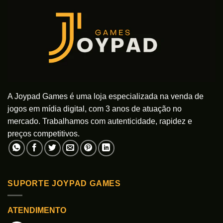
podem
ser
escolhidas
na
página
do
produto
A Joypad Games é uma loja especializada na venda de
jogos em mídia digital, com 3 anos de atuação no
mercado. Trabalhamos com autenticidade, rapidez e
preços competitivos.
SUPORTE JOYPAD GAMES
ATENDIMENTO