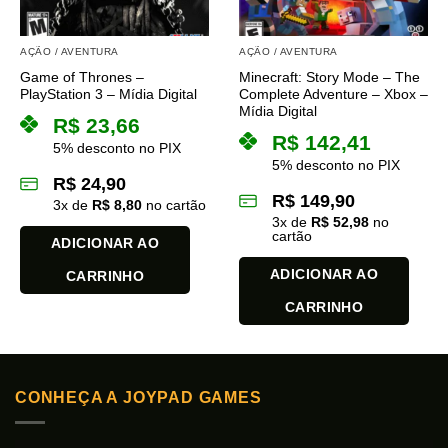
AÇÃO / AVENTURA
AÇÃO / AVENTURA
Game of Thrones –
Minecraft: Story Mode – The
PlayStation 3 – Mídia Digital
Complete Adventure – Xbox –
Mídia Digital
R$
23,66
R$
142,41
5% desconto no PIX
5% desconto no PIX
R$
24,90
R$
149,90
3
x de
R$
8,80
no cartão
3
x de
R$
52,98
no
cartão
ADICIONAR AO
ADICIONAR AO
CARRINHO
CARRINHO
CONHEÇA A JOYPAD GAMES