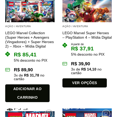
opções
opções
podem
podem
ser
ser
escolhidas
escolhidas
na
na
AÇÃO / AVENTURA
AÇÃO / AVENTURA
página
página
LEGO Marvel Collection
LEGO Marvel Super Heroes
do
do
(Super Heroes + Avengers
– PlayStation 4 – Mídia Digital
produto
produto
(Vingadores) + Super Heroes
A partir de
2) – Xbox – Mídia Digital
R$
37,91
R$
85,41
5% desconto no PIX
5% desconto no PIX
R$
39,90
R$
89,90
3
x de
R$
14,10
no
cartão
3
x de
R$
31,78
no
cartão
VER OPÇÕES
ADICIONAR AO
Este
produto
CARRINHO
tem
várias
variantes.