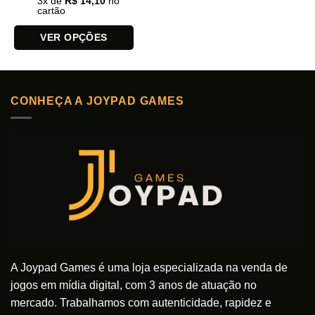
3
x de
R$
14,10
no
cartão
VER OPÇÕES
Este
produto
tem
CONHEÇA A JOYPAD GAMES
várias
variantes.
As
opções
podem
ser
escolhidas
na
página
do
produto
A Joypad Games é uma loja especializada na venda de
jogos em mídia digital, com 3 anos de atuação no
mercado. Trabalhamos com autenticidade, rapidez e