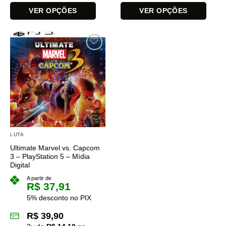
VER OPÇÕES
VER OPÇÕES
Este
Este
produto
produto
tem
tem
várias
várias
variantes.
variantes.
As
As
opções
opções
podem
podem
ser
ser
escolhidas
escolhidas
na
na
LUTA
página
página
Ultimate Marvel vs. Capcom
do
do
3 – PlayStation 5 – Mídia
produto
produto
Digital
A partir de
R$
37,91
5% desconto no PIX
R$
39,90