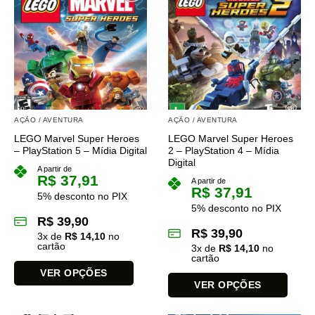
As
opções
podem
ser
escolhidas
na
página
do
produto
AÇÃO / AVENTURA
AÇÃO / AVENTURA
LEGO Marvel Super Heroes
LEGO Marvel Super Heroes
– PlayStation 5 – Mídia Digital
2 – PlayStation 4 – Mídia
Digital
A partir de
R$
37,91
A partir de
R$
37,91
5% desconto no PIX
5% desconto no PIX
R$
39,90
R$
39,90
3
x de
R$
14,10
no
cartão
3
x de
R$
14,10
no
cartão
VER OPÇÕES
VER OPÇÕES
Este
Este
produto