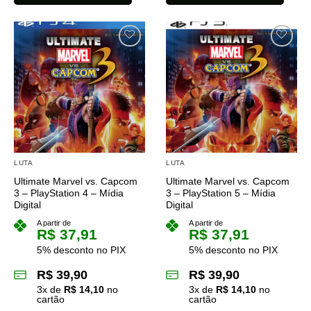
Este
Este
produto
produto
tem
tem
várias
várias
variantes.
variantes.
As
As
opções
opções
podem
podem
ser
ser
escolhidas
escolhidas
na
na
LUTA
LUTA
página
página
Ultimate Marvel vs. Capcom
Ultimate Marvel vs. Capcom
do
do
3 – PlayStation 4 – Mídia
3 – PlayStation 5 – Mídia
produto
produto
Digital
Digital
A partir de
A partir de
R$
37,91
R$
37,91
5% desconto no PIX
5% desconto no PIX
R$
39,90
R$
39,90
3
x de
R$
14,10
no
3
x de
R$
14,10
no
cartão
cartão