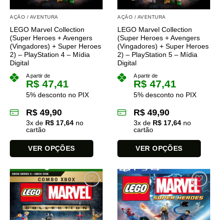
AÇÃO / AVENTURA
AÇÃO / AVENTURA
LEGO Marvel Collection
LEGO Marvel Collection
(Super Heroes + Avengers
(Super Heroes + Avengers
(Vingadores) + Super Heroes
(Vingadores) + Super Heroes
2) – PlayStation 4 – Mídia
2) – PlayStation 5 – Mídia
Digital
Digital
A partir de
A partir de
R$
47,41
R$
47,41
5% desconto no PIX
5% desconto no PIX
R$
49,90
R$
49,90
3
x de
R$
17,64
no
3
x de
R$
17,64
no
cartão
cartão
VER OPÇÕES
VER OPÇÕES
Este
Este
produto
produto
tem
tem
várias
várias
variantes.
variantes.
As
As