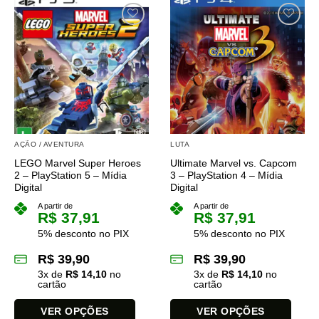
produto
tem
tem
várias
várias
variantes.
variantes.
As
As
opções
opções
podem
podem
ser
ser
escolhidas
escolhidas
na
na
página
AÇÃO / AVENTURA
LUTA
página
do
LEGO Marvel Super Heroes
Ultimate Marvel vs. Capcom
do
produto
2 – PlayStation 5 – Mídia
3 – PlayStation 4 – Mídia
produto
Digital
Digital
A partir de
A partir de
R$
37,91
R$
37,91
5% desconto no PIX
5% desconto no PIX
R$
39,90
R$
39,90
3
x de
R$
14,10
no
3
x de
R$
14,10
no
cartão
cartão
VER OPÇÕES
VER OPÇÕES