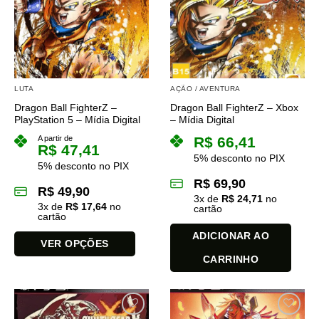
opções
podem
ser
escolhidas
na
página
LUTA
AÇÃO / AVENTURA
do
Dragon Ball FighterZ –
Dragon Ball FighterZ – Xbox
produto
PlayStation 5 – Mídia Digital
– Mídia Digital
A partir de
R$
66,41
R$
47,41
5% desconto no PIX
5% desconto no PIX
R$
69,90
R$
49,90
3
x de
R$
24,71
no
3
x de
R$
17,64
no
cartão
cartão
ADICIONAR AO
VER OPÇÕES
CARRINHO
Este
produto
tem
várias