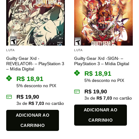
variantes.
As
opções
podem
ser
escolhidas
na
página
LUTA
LUTA
do
Guilty Gear Xrd -
Guilty Gear Xrd -SIGN- –
produto
REVELATOR- – PlayStation 3
PlayStation 3 – Mídia Digital
– Mídia Digital
R$
18,91
R$
18,91
5% desconto no PIX
5% desconto no PIX
R$
19,90
R$
19,90
3
x de
R$
7,03
no cartão
3
x de
R$
7,03
no cartão
ADICIONAR AO
ADICIONAR AO
CARRINHO
CARRINHO