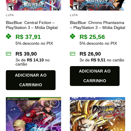
LUTA
LUTA
BlazBlue: Central Fiction –
BlazBlue: Chrono Phantasma
PlayStation 3 – Mídia Digital
– PlayStation 3 – Mídia Digital
R$
37,91
R$
25,56
5% desconto no PIX
5% desconto no PIX
R$
39,90
R$
26,90
3
x de
R$
14,10
no
3
x de
R$
9,51
no cartão
cartão
ADICIONAR AO
ADICIONAR AO
CARRINHO
CARRINHO