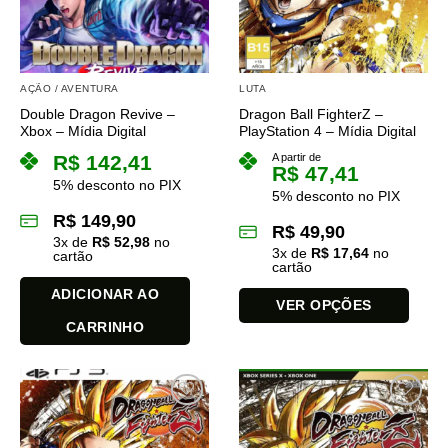
AÇÃO / AVENTURA
LUTA
Double Dragon Revive –
Dragon Ball FighterZ –
Xbox – Mídia Digital
PlayStation 4 – Mídia Digital
R$
142,41
A partir de
R$
47,41
5% desconto no PIX
5% desconto no PIX
R$
149,90
R$
49,90
3
x de
R$
52,98
no
3
x de
R$
17,64
no
cartão
cartão
ADICIONAR AO
VER OPÇÕES
CARRINHO
Este
produto
tem
várias
variantes.
As