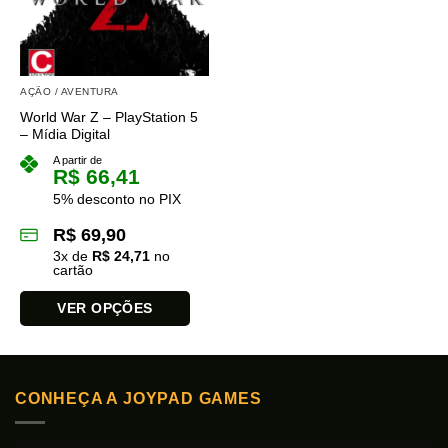
AÇÃO / AVENTURA
World War Z – PlayStation 5
– Mídia Digital
A partir de
R$
66,41
5% desconto no PIX
R$
69,90
3
x de
R$
24,71
no
cartão
VER OPÇÕES
Este
produto
tem
CONHEÇA A JOYPAD GAMES
várias
variantes.
As