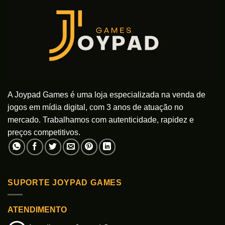
opções
podem
ser
escolhidas
na
página
do
produto
A Joypad Games é uma loja especializada na venda de
jogos em mídia digital, com 3 anos de atuação no
mercado. Trabalhamos com autenticidade, rapidez e
preços competitivos.
SUPORTE JOYPAD GAMES
ATENDIMENTO