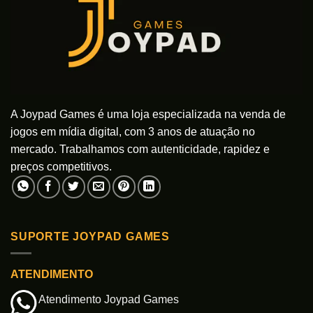
podem
podem
ser
ser
escolhidas
escolhidas
na
na
página
página
do
do
produto
produto
A Joypad Games é uma loja especializada na venda de
jogos em mídia digital, com 3 anos de atuação no
mercado. Trabalhamos com autenticidade, rapidez e
preços competitivos.
SUPORTE JOYPAD GAMES
ATENDIMENTO
Atendimento Joypad Games