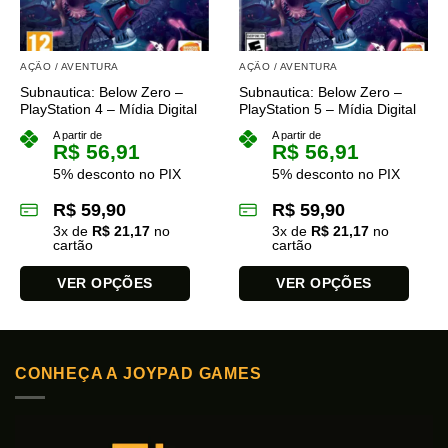
ser
ser
escolhidas
escolhidas
na
na
AÇÃO / AVENTURA
AÇÃO / AVENTURA
página
página
Subnautica: Below Zero –
Subnautica: Below Zero –
do
do
PlayStation 4 – Mídia Digital
PlayStation 5 – Mídia Digital
produto
produto
A partir de
A partir de
R$
56,91
R$
56,91
5% desconto no PIX
5% desconto no PIX
R$
59,90
R$
59,90
3
x de
R$
21,17
no
3
x de
R$
21,17
no
cartão
cartão
VER OPÇÕES
VER OPÇÕES
Este
Este
produto
produto
tem
tem
CONHEÇA A JOYPAD GAMES
várias
várias
variantes.
variantes.
As
As
opções
opções