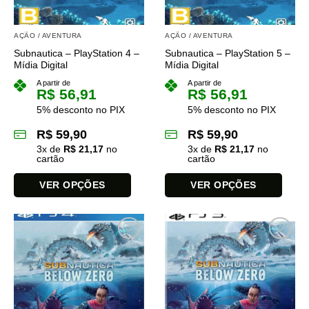
AÇÃO / AVENTURA
AÇÃO / AVENTURA
Subnautica – PlayStation 4 –
Subnautica – PlayStation 5 –
Mídia Digital
Mídia Digital
A partir de
A partir de
R$
56,91
R$
56,91
5% desconto no PIX
5% desconto no PIX
R$
59,90
R$
59,90
3
x de
R$
21,17
no
3
x de
R$
21,17
no
cartão
cartão
VER OPÇÕES
VER OPÇÕES
Este
Este
produto
produto
tem
tem
várias
várias
variantes.
variantes.
As
As
opções
opções
podem
podem