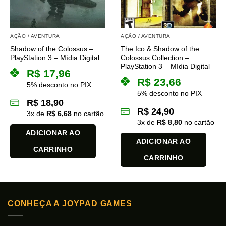
AÇÃO / AVENTURA
AÇÃO / AVENTURA
Shadow of the Colossus –
The Ico & Shadow of the
PlayStation 3 – Mídia Digital
Colossus Collection –
PlayStation 3 – Mídia Digital
R$
17,96
R$
23,66
5% desconto no PIX
5% desconto no PIX
R$
18,90
R$
24,90
3
x de
R$
6,68
no cartão
3
x de
R$
8,80
no cartão
ADICIONAR AO
ADICIONAR AO
CARRINHO
CARRINHO
CONHEÇA A JOYPAD GAMES