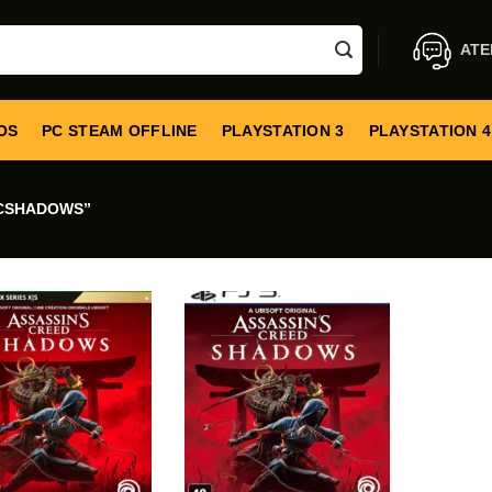
ATE
OS
PC STEAM OFFLINE
PLAYSTATION 3
PLAYSTATION 4
CSHADOWS”