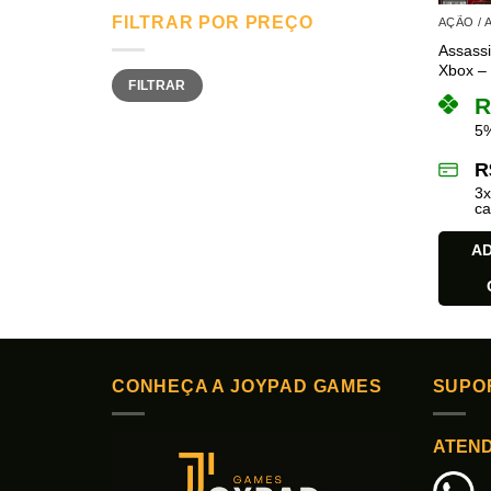
FILTRAR POR PREÇO
AÇÃO /
Assass
Xbox – 
Preço
Preço
FILTRAR
mínimo
máximo
R
5%
R
3
ca
AD
CONHEÇA A JOYPAD GAMES
SUPO
ATEN