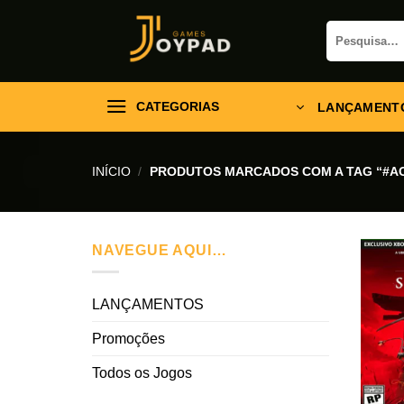
Skip
Pesquisar
to
por:
content
CATEGORIAS
LANÇAMENT
INÍCIO
/
PRODUTOS MARCADOS COM A TAG “#A
NAVEGUE AQUI…
LANÇAMENTOS
Promoções
Todos os Jogos