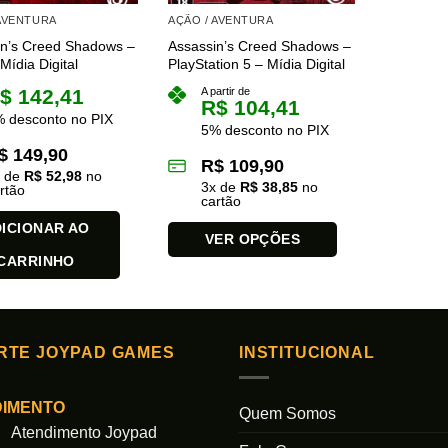
 AVENTURA
AÇÃO / AVENTURA
in’s Creed Shadows –
Assassin’s Creed Shadows –
Mídia Digital
PlayStation 5 – Mídia Digital
$
142,41
A partir de
R$
104,41
 desconto no PIX
5% desconto no PIX
$
149,90
R$
109,90
x de
R$
52,98
no
3
x de
R$
38,85
no
rtão
cartão
ICIONAR AO
VER OPÇÕES
CARRINHO
Este
produto
tem
várias
RTE JOYPAD GAMES
INSTITUCIONAL
variantes.
As
opções
DIMENTO
Quem Somos
podem
Atendimento Joypad