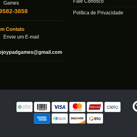
Fale Conosco
ser
Games
escolhidas
99582-3858
Política de Privacidade
na
página
em Contato
do
produto
Envie um E-mail
tejoypadgames@gmail.com