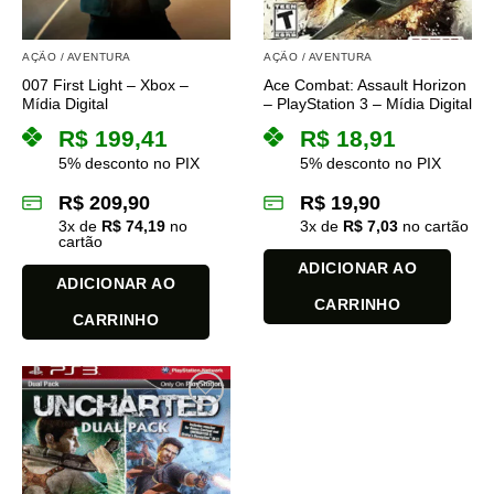
AÇÃO / AVENTURA
AÇÃO / AVENTURA
007 First Light – Xbox –
Ace Combat: Assault Horizon
Mídia Digital
– PlayStation 3 – Mídia Digital
R$
199,41
R$
18,91
5% desconto no PIX
5% desconto no PIX
R$
209,90
R$
19,90
3
x de
R$
74,19
no
3
x de
R$
7,03
no cartão
cartão
ADICIONAR AO
ADICIONAR AO
CARRINHO
CARRINHO